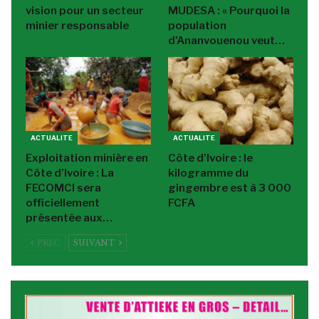
vision pour un secteur
MUDESA : « Pourquoi la
minier responsable
population
d’Ananvouenou veut…
ACTUALITE
ACTUALITE
Exploitation minière en
Côte d’Ivoire : le
Côte d’Ivoire : La
kilogramme du
FECOMCI sera
gingembre est à 3 000
officiellement
FCFA
présentée aux…
PREC
SUIVANT