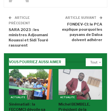
ARTICLE
ARTICLE SUIVANT
PRÉCEDENT
FONDEV-CI: le PCA
explique pourquoi les
SARA 2023 : les
paysans de Daloa
ministres Adjoumani
doivent adhérer
Kouassi et Sidi Touré
rassurent
VOUS POURRIEZ AUSSI AIMER
Tout
ACTUALITE
ACTUALITE
Sinématiali : la
Michel BEMBELE,
FECOMCI dévoile sa
Président de la