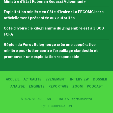
Ministre d’État Kobenan Kouassi Adjoumani »
Exploitation minière en Côte d’Ivoire : La FECOMCI sera
officiellement présentée aux autorités
Côte d’Ivoire : le kilogramme du gingembre est à 3 000
FCFA
Région du Poro : Solognougo crée une coopérative
minière pour lutter contre l’orpaillage clandestin et
promouvoir une exploitation responsable
ACCUEIL
ACTUALITE
EVENEMENT
INTERVIEW
DOSSIER
ANALYSE
ENQUETE
REPORTAGE
ZOOM
PODCAST
© 2026 -VOIXDUPLANTEUR.INFO. All Rights Reserved.
By:
TLLCORPORATION