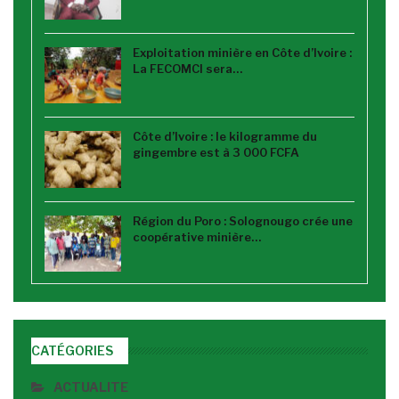
Exploitation minière en Côte d’Ivoire :
La FECOMCI sera…
Côte d’Ivoire : le kilogramme du
gingembre est à 3 000 FCFA
Région du Poro : Solognougo crée une
coopérative minière…
CATÉGORIES
ACTUALITE