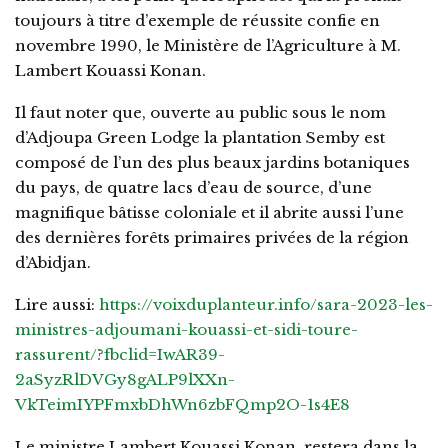
toujours à titre d’exemple de réussite confie en
novembre 1990, le Ministère de l’Agriculture à M.
Lambert Kouassi Konan.
Il faut noter que, ouverte au public sous le nom
d’Adjoupa Green Lodge la plantation Semby est
composé de l’un des plus beaux jardins botaniques
du pays, de quatre lacs d’eau de source, d’une
magnifique bâtisse coloniale et il abrite aussi l’une
des dernières forêts primaires privées de la région
d’Abidjan.
Lire aussi:
https://voixduplanteur.info/sara-2023-les-
ministres-adjoumani-kouassi-et-sidi-toure-
rassurent/?fbclid=IwAR39-
2aSyzRlDVGy8gALP9lXXn-
VkTeimIYPFmxbDhWn6zbFQmp2O-1s4E8
Le ministre Lambert Kouassi Konan, restera dans la