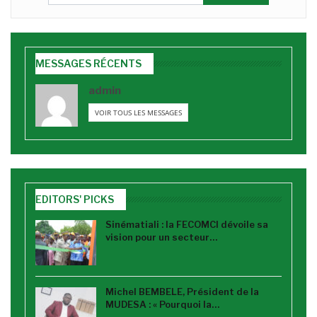
MESSAGES RÉCENTS
admin
VOIR TOUS LES MESSAGES
EDITORS' PICKS
Sinématiali : la FECOMCI dévoile sa
vision pour un secteur…
Michel BEMBELE, Président de la
MUDESA : « Pourquoi la…