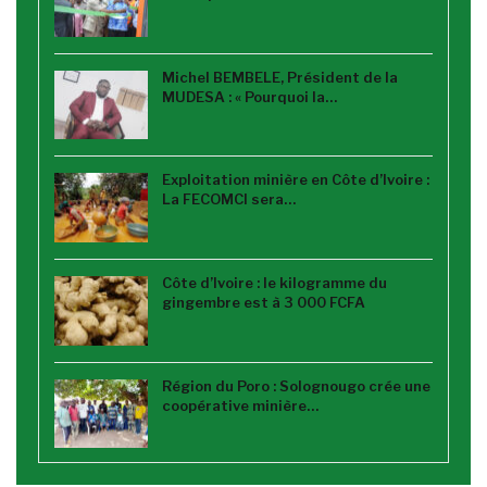
Michel BEMBELE, Président de la
MUDESA : « Pourquoi la…
Exploitation minière en Côte d’Ivoire :
La FECOMCI sera…
Côte d’Ivoire : le kilogramme du
gingembre est à 3 000 FCFA
Région du Poro : Solognougo crée une
coopérative minière…