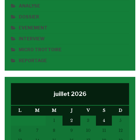
ANALYSE
DOSSIER
EVENEMENT
INTERVIEW
MICRO TROTTOIRE
REPORTAGE
juillet 2026
L
M
M
J
V
S
D
1
2
3
4
5
6
7
8
9
10
11
12