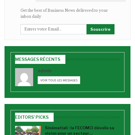
BULLETIN
Get the best of Business News delivered to your
inbox daily
Souscrire
MESSAGES RÉCENTS
admin
VOIR TOUS LES MESSAGES
EDITORS' PICKS
Sinématiali : la FECOMCI dévoile sa
vision pour un secteur…