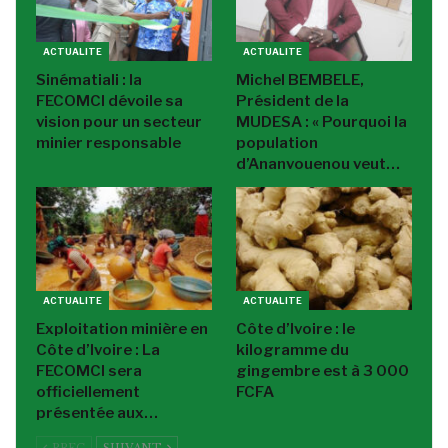
ACTUALITE
ACTUALITE
Sinématiali : la
Michel BEMBELE,
FECOMCI dévoile sa
Président de la
vision pour un secteur
MUDESA : « Pourquoi la
minier responsable
population
d’Ananvouenou veut…
ACTUALITE
ACTUALITE
Exploitation minière en
Côte d’Ivoire : le
Côte d’Ivoire : La
kilogramme du
FECOMCI sera
gingembre est à 3 000
officiellement
FCFA
présentée aux…
PREC
SUIVANT