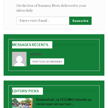
Get the best of Business News delivered to your
inbox daily
Souscrire
MESSAGES RÉCENTS
admin
VOIR TOUS LES MESSAGES
EDITORS' PICKS
Sinématiali : la FECOMCI dévoile sa
vision pour un secteur…