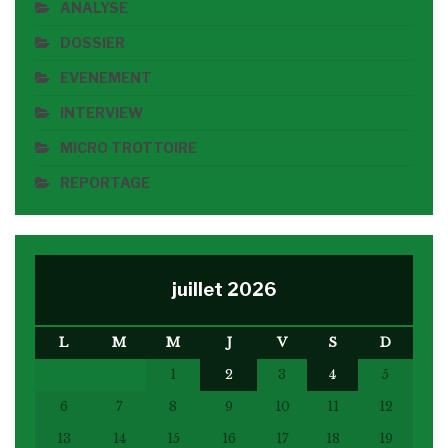
ANALYSE
DOSSIER
EVENEMENT
INTERVIEW
MICRO TROTTOIRE
REPORTAGE
juillet 2026
L
M
M
J
V
S
D
1
2
3
4
5
6
7
8
9
10
11
12
13
14
15
16
17
18
19