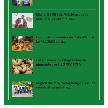
Michel BEMBELE, Président de la
MUDESA : « Pourquoi la…
Exploitation minière en Côte d’Ivoire :
La FECOMCI sera…
Côte d’Ivoire : le kilogramme du
gingembre est à 3 000 FCFA
Région du Poro : Solognougo crée une
coopérative minière…