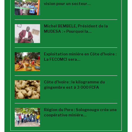
vision pour un secteur…
Michel BEMBELE, Président de la
MUDESA : « Pourquoi la…
Exploitation minière en Côte d’Ivoire :
La FECOMCI sera…
Côte d’Ivoire : le kilogramme du
gingembre est à 3 000 FCFA
Région du Poro : Solognougo crée une
coopérative minière…