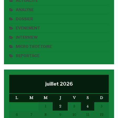
ACTUALITE
ANALYSE
DOSSIER
EVENEMENT
INTERVIEW
MICRO TROTTOIRE
REPORTAGE
juillet 2026
L
M
M
J
V
S
D
1
2
3
4
5
6
7
8
9
10
11
12