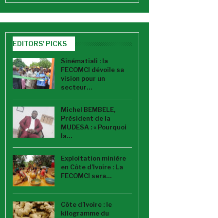
EDITORS' PICKS
Sinématiali : la
FECOMCI dévoile sa
vision pour un
secteur…
Michel BEMBELE,
Président de la
MUDESA : « Pourquoi
la…
Exploitation minière
en Côte d’Ivoire : La
FECOMCI sera…
Côte d’Ivoire : le
kilogramme du