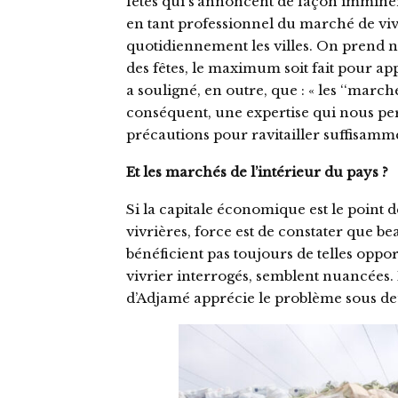
fêtes qui s’annoncent de façon immine
en tant professionnel du marché de viv
quotidiennement les villes. On prend nat
des fêtes, le maximum soit fait pour ap
a souligné, en outre, que : « les ‘‘marc
conséquent, une expertise qui nous per
précautions pour ravitailler suffisamm
Et les marchés de l’intérieur du pays ?
Si la capitale économique est le point 
vivrières, force est de constater que b
bénéficient pas toujours de telles opport
vivrier interrogés, semblent nuancé
d’Adjamé apprécie le problème sous de