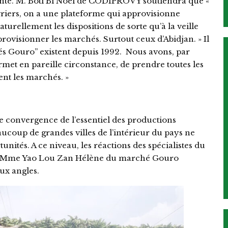
nte. M. Boti Bi Noël de CODIPROVY soutiendra que «
riers, on a une plateforme qui approvisionne
urellement les dispositions de sorte qu’à la veille
provisionner les marchés. Surtout ceux d’Abidjan. » Il
hés Gouro’’ existent depuis 1992. Nous avons, par
met en pareille circonstance, de prendre toutes les
ent les marchés. »
de convergence de l’essentiel des productions
eaucoup de grandes villes de l’intérieur du pays ne
unités. A ce niveau, les réactions des spécialistes du
es. Mme Yao Lou Zan Hélène du marché Gouro
ux angles.