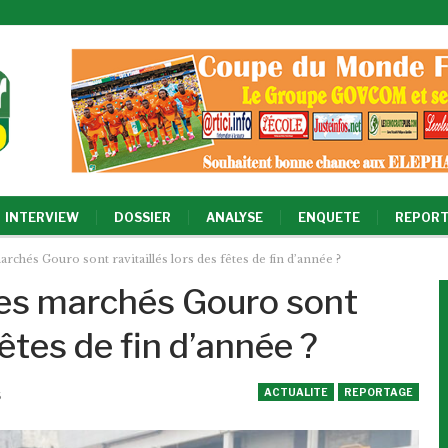
INTERVIEW
DOSSIER
ANALYSE
ENQUETE
REPORT
chés Gouro sont ravitaillés lors des fêtes de fin d’année ?
les marchés Gouro sont
fêtes de fin d’année ?
ACTUALITE
REPORTAGE
5