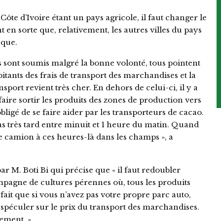
Côte d’Ivoire étant un pays agricole, il faut changer le
en sorte que, relativement, les autres villes du pays
nque.
s sont soumis malgré la bonne volonté, tous pointent
itants des frais de transport des marchandises et la
nsport revient très cher. En dehors de celui-ci, il y a
faire sortir les produits des zones de production vers
bligé de se faire aider par les transporteurs de cacao.
as très tard entre minuit et 1 heure du matin. Quand
e le camion à ces heures-là dans les champs », a
r M. Boti Bi qui précise que « il faut redoubler
pagne de cultures pérennes où, tous les produits
ait que si vous n’avez pas votre propre parc auto,
nt spéculer sur le prix du transport des marchandises.
lement. »