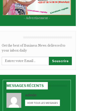
- Advertisement -
BULLETIN
Get the best of Business News delivered to
your inbox daily
Souscrire
MESSAGES RÉCENTS
admin
VOIR TOUS LES MESSAGES