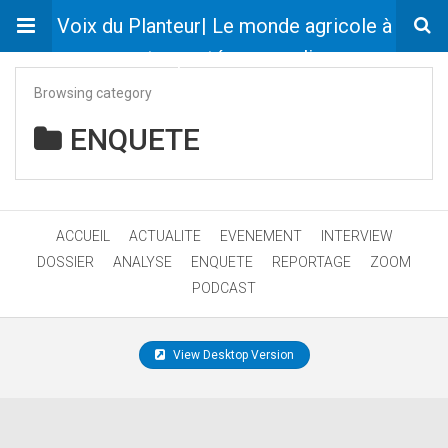
Voix du Planteur| Le monde agricole à
votre portée en un clic
Browsing category
ENQUETE
ACCUEIL
ACTUALITE
EVENEMENT
INTERVIEW
DOSSIER
ANALYSE
ENQUETE
REPORTAGE
ZOOM
PODCAST
View Desktop Version