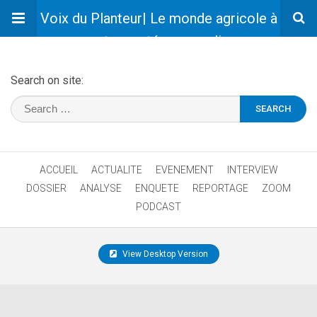
Voix du Planteur| Le monde agricole à
votre portée en un clic
Search on site:
ACCUEIL
ACTUALITE
EVENEMENT
INTERVIEW
DOSSIER
ANALYSE
ENQUETE
REPORTAGE
ZOOM
PODCAST
View Desktop Version