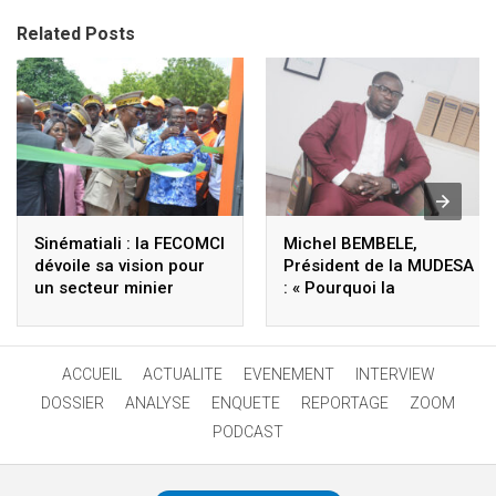
Related Posts
Sinématiali : la FECOMCI
Michel BEMBELE,
dévoile sa vision pour
Président de la MUDESA
un secteur minier
: « Pourquoi la
responsable
population
d’Ananvouenou veut
rendre hommage au
ACCUEIL
ACTUALITE
EVENEMENT
INTERVIEW
Ministre d’État Kobenan
Kouassi Adjoumani »
DOSSIER
ANALYSE
ENQUETE
REPORTAGE
ZOOM
PODCAST