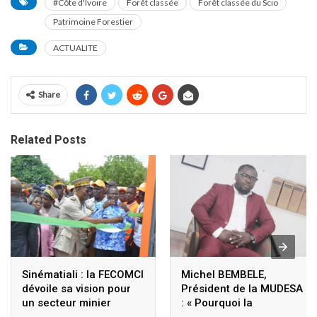
#Côte d'Ivoire
Forêt classée
Forêt classée du Scio
Patrimoine Forestier
ACTUALITE
Share
Related Posts
Sinématiali : la FECOMCI
Michel BEMBELE,
dévoile sa vision pour
Président de la MUDESA
un secteur minier
: « Pourquoi la
responsable
population