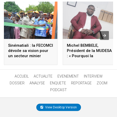
Sinématiali : la FECOMCI
Michel BEMBELE,
dévoile sa vision pour
Président de la MUDESA
un secteur minier
: « Pourquoi la
responsable
population
d’Ananvouenou veut
rendre hommage au
ACCUEIL
ACTUALITE
EVENEMENT
INTERVIEW
Ministre d’État Kobenan
Kouassi Adjoumani »
DOSSIER
ANALYSE
ENQUETE
REPORTAGE
ZOOM
PODCAST
View Desktop Version