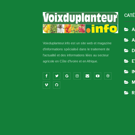
CATÉ
A
A
Voixduplanteur.info est un site web et magazine
d'informations spécialisé dans le traitement de
D
l'actualité et des informations liées au secteur
E
agricole en Côte d'Ivoire et en Afrique.
I
M
R