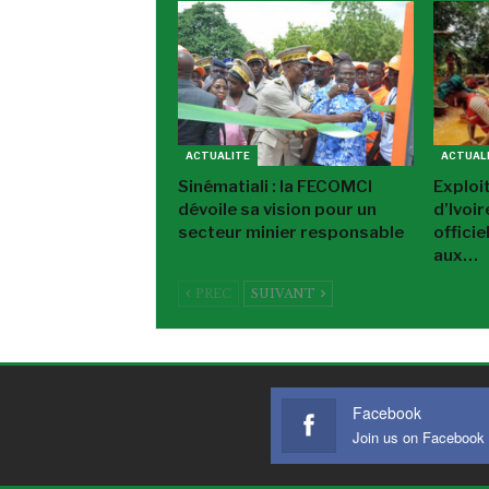
ACTUALITE
ACTUAL
Sinématiali : la FECOMCI
Exploi
dévoile sa vision pour un
d’Ivoi
secteur minier responsable
offici
aux…
PREC
SUIVANT
Facebook
Join us on Facebook