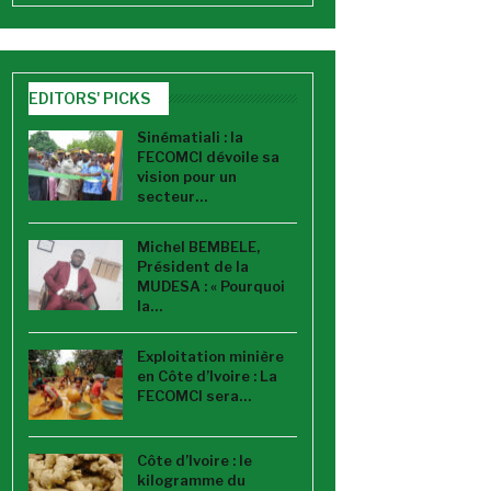
EDITORS' PICKS
Sinématiali : la
FECOMCI dévoile sa
vision pour un
secteur…
Michel BEMBELE,
Président de la
MUDESA : « Pourquoi
la…
Exploitation minière
en Côte d’Ivoire : La
FECOMCI sera…
Côte d’Ivoire : le
kilogramme du