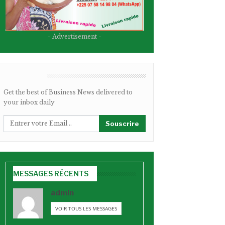
- Advertisement -
BULLETIN
Get the best of Business News delivered to
your inbox daily
Souscrire
MESSAGES RÉCENTS
admin
VOIR TOUS LES MESSAGES