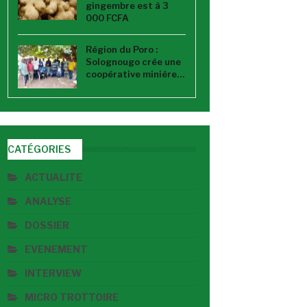
gingembre est à 3
000 FCFA
Région du Poro :
Solognougo crée une
coopérative minière…
CATÉGORIES
ACTUALITE
ANALYSE
DOSSIER
EVENEMENT
INTERVIEW
MICRO TROTTOIRE