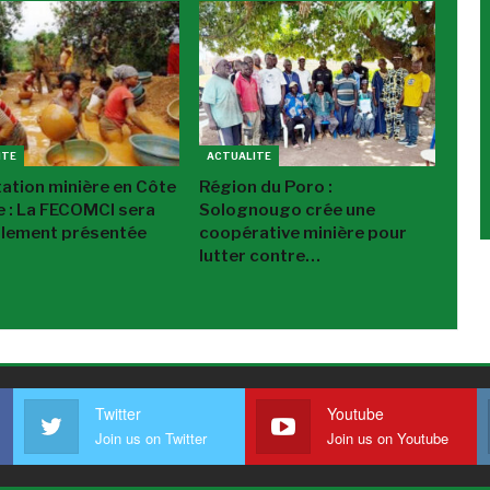
ITE
ACTUALITE
tation minière en Côte
Région du Poro :
re : La FECOMCI sera
Solognougo crée une
ellement présentée
coopérative minière pour
lutter contre…
Twitter
Youtube
Join us on Twitter
Join us on Youtube