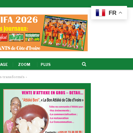
FR
AGE
ZOOM
PLUS
rs transformés »