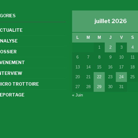
GORIES
juillet 2026
CTUALITE
L
M
M
J
V
S
NALYSE
1
2
3
4
OSSIER
6
7
8
9
10
11
VENEMENT
13
14
15
16
17
18
NTERVIEW
20
21
22
23
24
25
ICRO TROTTOIRE
27
28
29
30
31
EPORTAGE
« Juin