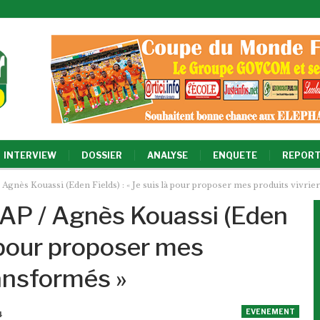
INTERVIEW
DOSSIER
ANALYSE
ENQUETE
REPORT
Agnès Kouassi (Eden Fields) : « Je suis là pour proposer mes produits vivrie
AP / Agnès Kouassi (Eden
là pour proposer mes
ransformés »
EVENEMENT
4