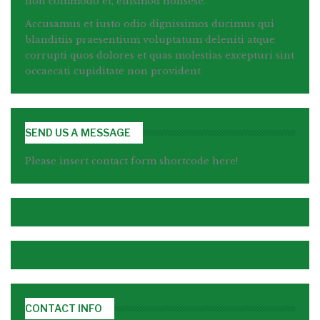
non commodo et, euismod nonsese.
Accusamus et iusto odio dignissimos ducimus qui
blanditiis praesentium voluptatum deleniti atque
corrupti quos dolores et quas molestias excepturi sint
occaecati cupiditate non provident
SEND US A MESSAGE
Please insert contact form shortcode here!
CONTACT INFO