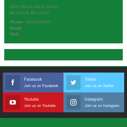
12345 North Main Street,
New York, NY 555555
Phone
: 1.800.123.4567
Email
:
info@betterstudio.com
Web
:
betterstudio.com
Facebook
Twitter
Join us on Facebook
Join us on Twitter
Youtube
Instagram
Join us on Youtube
Join us on Instagram