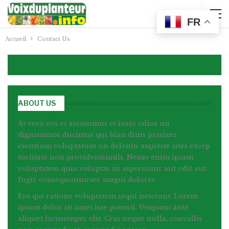
FR
Accueil
Contact Us
ABOUT US
At vero eos et accusamus et iusto odios un
dignissimos ducimus qui blan ditiis prasixer
esentium voluptatum un deleniti atqueste sites excep
turiitate non providentsimils. Nemo enim ipsam
voluptatem quia voluptas sit aspernatur aut odit aut
fugit, consequunturser magni dolores.
Eos qui ratione voluptatem sequi nesciunt. Lorem
ipsum dolor sit amet isse potenti. Vesquam ante
aliquet lacusemper elit. Cras neque nulla, convallis