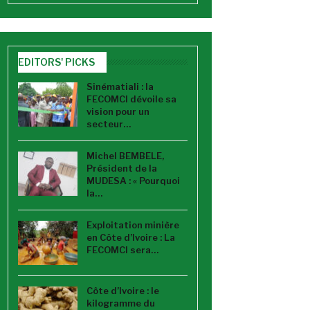
EDITORS' PICKS
Sinématiali : la
FECOMCI dévoile sa
vision pour un
secteur…
Michel BEMBELE,
Président de la
MUDESA : « Pourquoi
la…
Exploitation minière
en Côte d’Ivoire : La
FECOMCI sera…
Côte d’Ivoire : le
kilogramme du