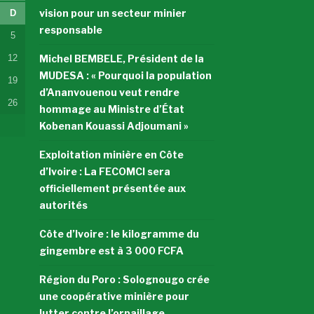
vision pour un secteur minier
D
responsable
5
12
Michel BEMBELE, Président de la
MUDESA : « Pourquoi la population
19
d’Ananvouenou veut rendre
26
hommage au Ministre d’État
Kobenan Kouassi Adjoumani »
Exploitation minière en Côte
d’Ivoire : La FECOMCI sera
officiellement présentée aux
autorités
Côte d’Ivoire : le kilogramme du
gingembre est à 3 000 FCFA
Région du Poro : Solognougo crée
une coopérative minière pour
lutter contre l’orpaillage