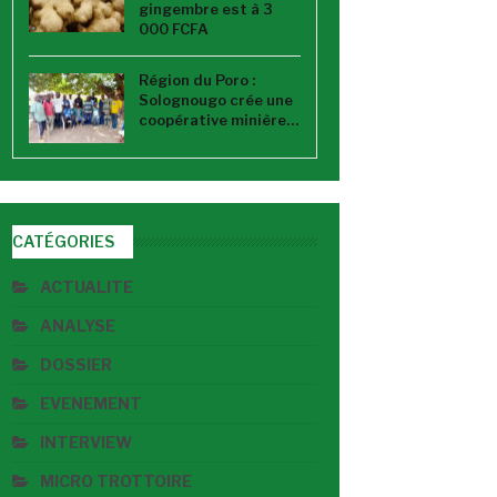
gingembre est à 3
000 FCFA
Région du Poro :
Solognougo crée une
coopérative minière…
CATÉGORIES
ACTUALITE
ANALYSE
DOSSIER
EVENEMENT
INTERVIEW
MICRO TROTTOIRE