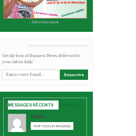
- Advertisement -
BULLETIN
Get the best of Business News delivered to
your inbox daily
Souscrire
MESSAGES RÉCENTS
admin
VOIR TOUS LES MESSAGES