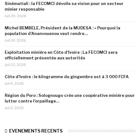
Sinématiali : la FECOMCI dévoile sa vision pour un secteur
minier responsable
Juil 29, 2026
Michel BEMBELE, Président de la MUDESA : « Pourquoi la
population d’Ananvouenou veut rendre…
Juil 24, 2026
Exploitation minière en Côte d’Ivoire : La FECOMCI sera
officiellement présentée aux autorités
Juil 22, 2026
Côte d’Ivoire : le kilogramme du gingembre est à 3 000 FCFA
Juil 4, 2026
Région du Poro : Solognougo crée une coopérative minière pour
lutter contre l’orpaillage…
Juil 2, 2026
EVENEMENTS RECENTS