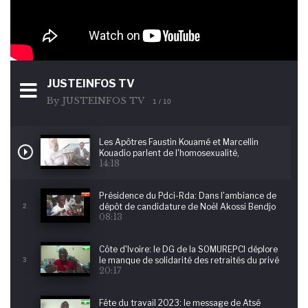
JUSTEINFOS TV
By JUSTEINFOS TV
1
/ 10
Les Apôtres Faustin Kouamé et Marcellin
Kouadio parlent de l'homosexualité,
14:18
Pédophilie, Nécrophilie
Présidence du Pdci-Rda: Dans l'ambiance de
dépôt de candidature de Noël Akossi Bendjo
2
08:13
Côte d'Ivoire: le DG de la SOMUREPCI déplore
le manque de solidarité des retraités du privé
3
20:17
Fête du travail 2023: le message de Atsé