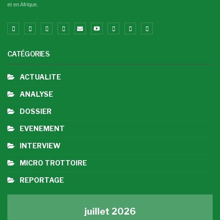
et en Afrique.
Présentation de L'ADERIZ sponsor officiel à la
Foire ''Au carrefour du terroir 2022''
10
01:37
CATÉGORIES
ACTUALITE
ANALYSE
DOSSIER
EVENEMENT
INTERVIEW
MICRO TROTTOIRE
REPORTAGE
juillet 2026