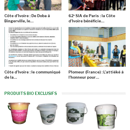
Côte d’Ivoire : De Doba à
62ᵉ SIA de Paris : la Côte
Bingerville, le…
d’Ivoire bénéficie…
Côte d’Ivoire : le communiqué
Plomeur (France) : L’attiéké à
de la…
l’honneur pour…
PRODUITS BIO EXCLUSIFS