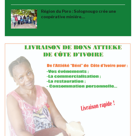
Région du Poro : Solognougo crée une
coopérative minière…