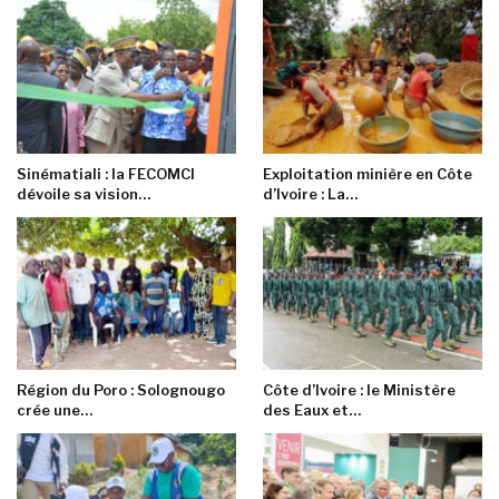
Sinématiali : la FECOMCI
Exploitation minière en Côte
dévoile sa vision…
d’Ivoire : La…
Région du Poro : Solognougo
Côte d’Ivoire : le Ministère
crée une…
des Eaux et…