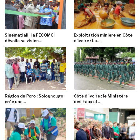
Sinématiali : la FECOMCI
Exploitation minière en Côte
dévoile sa vision…
d’Ivoire : La…
Région du Poro : Solognougo
Côte d’Ivoire : le Ministère
crée une…
des Eaux et…