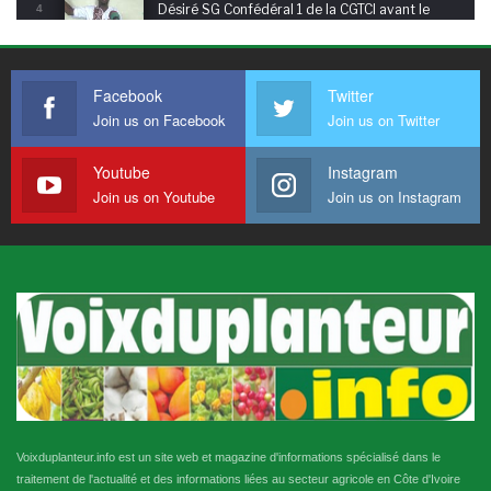
Désiré SG Confédéral 1 de la CGTCI avant le
4
05:23
jour-J
2013, année électorale en Côte d'Ivoire: le
Facebook
Twitter
message de paix de l'Apôtre, Irié Bi Gohouré
5
07:58
Jean
Join us on Facebook
Join us on Twitter
Les vœux de l'Eglise SHAMA de Koumassi à la
Youtube
Instagram
Nation ivoirienne et pour des élections de
6
Join us on Youtube
Join us on Instagram
04:20
paix en 2023
Micro-trottoir: Offrez-vous des livres à vos
enfants pour les fêtes de fin d'année?
7
10:20
Fête de nouvel an 2023: la Direction des
Abattoirs du District d'Abidjan rassure les
8
17:13
Ivoiriens
L'Université de Man à la foire "Au carrefour du
terroir" 3ème édition
9
02:47
Voixduplanteur.info est un site web et magazine d'informations spécialisé dans le
traitement de l'actualité et des informations liées au secteur agricole en Côte d'Ivoire