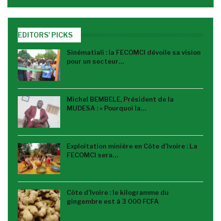
EDITORS' PICKS
Sinématiali : la FECOMCI dévoile sa vision
pour un secteur…
Michel BEMBELE, Président de la
MUDESA : « Pourquoi la…
Exploitation minière en Côte d’Ivoire : La
FECOMCI sera…
Côte d’Ivoire : le kilogramme du
gingembre est à 3 000 FCFA