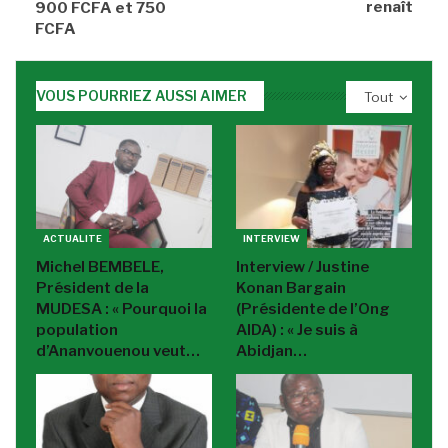
renaît
900 FCFA et 750
FCFA
VOUS POURRIEZ AUSSI AIMER
Tout
ACTUALITE
INTERVIEW
Michel BEMBELE,
Interview / Justine
Président de la
Konan Bargain
MUDESA : « Pourquoi la
(Présidente de l’Ong
population
AIDA) : « Je suis à
d’Ananvouenou veut…
Abidjan…