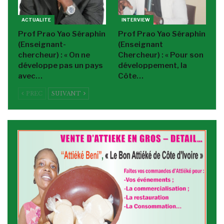
ACTUALITE
INTERVIEW
Prof Prao Yao Séraphin
Prof Prao Yao Séraphin
(Enseignant-
(Enseignant
chercheur) : « On ne
Chercheur) : « Pour son
développe pas un pays
développement, la
avec…
Côte…
PREC
SUIVANT