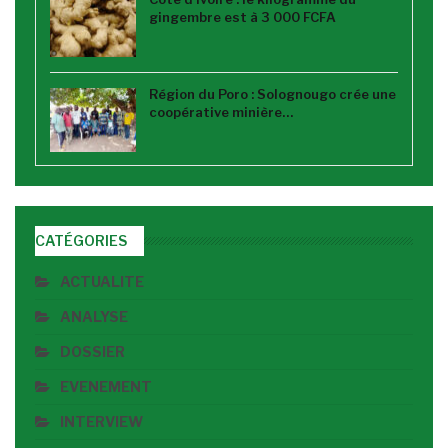
gingembre est à 3 000 FCFA
Région du Poro : Solognougo crée une
coopérative minière…
CATÉGORIES
ACTUALITE
ANALYSE
DOSSIER
EVENEMENT
INTERVIEW