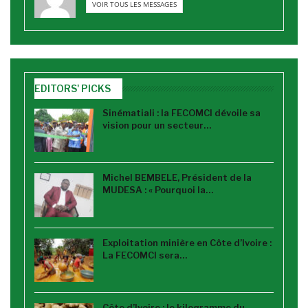
VOIR TOUS LES MESSAGES
EDITORS' PICKS
Sinématiali : la FECOMCI dévoile sa
vision pour un secteur…
Michel BEMBELE, Président de la
MUDESA : « Pourquoi la…
Exploitation minière en Côte d’Ivoire :
La FECOMCI sera…
Côte d’Ivoire : le kilogramme du