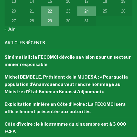
13
14
15
16
17
18
19
20
21
22
23
24
25
26
27
28
29
30
31
« Juin
ARTICLES RÉCENTS
Sinématiali : la FECOMCI dévoile sa vision pour un secteur
minier responsable
Michel BEMBELE, Président de la MUDESA : « Pourquoi la
population d’Ananvouenou veut rendre hommage au
Ministre d’État Kobenan Kouassi Adjoumani »
Exploitation minière en Côte d’Ivoire : La FECOMCI sera
officiellement présentée aux autorités
Côte d’Ivoire : le kilogramme du gingembre est à 3 000
FCFA