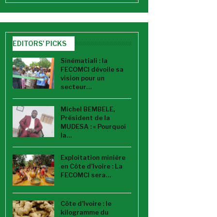
EDITORS' PICKS
Sinématiali : la
FECOMCI dévoile sa
vision pour un
secteur…
Michel BEMBELE,
Président de la
MUDESA : « Pourquoi
la…
Exploitation minière
en Côte d’Ivoire : La
FECOMCI sera…
Côte d’Ivoire : le
kilogramme du