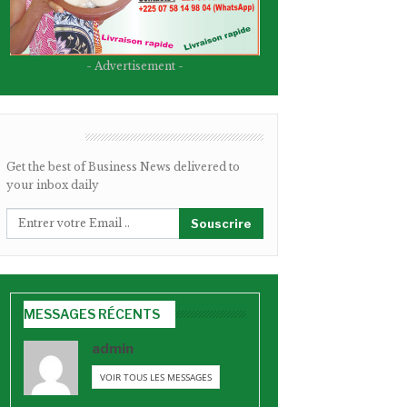
- Advertisement -
BULLETIN
Get the best of Business News delivered to
your inbox daily
Souscrire
MESSAGES RÉCENTS
admin
VOIR TOUS LES MESSAGES