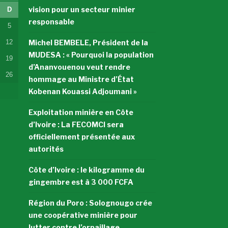
vision pour un secteur minier
D
responsable
5
12
Michel BEMBELE, Président de la
MUDESA : « Pourquoi la population
19
d’Ananvouenou veut rendre
26
hommage au Ministre d’État
Kobenan Kouassi Adjoumani »
Exploitation minière en Côte
d’Ivoire : La FECOMCI sera
officiellement présentée aux
autorités
Côte d’Ivoire : le kilogramme du
gingembre est à 3 000 FCFA
Région du Poro : Solognougo crée
une coopérative minière pour
lutter contre l’orpaillage