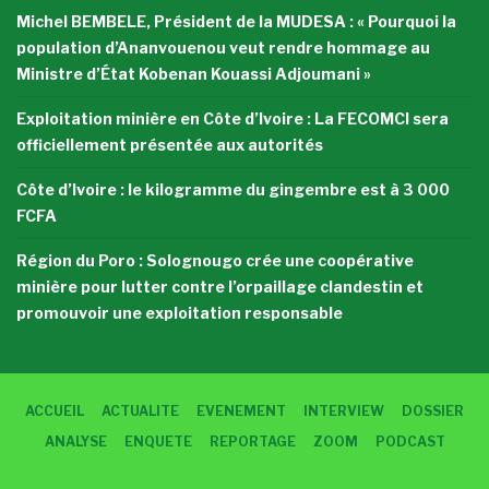
Michel BEMBELE, Président de la MUDESA : « Pourquoi la
population d’Ananvouenou veut rendre hommage au
Ministre d’État Kobenan Kouassi Adjoumani »
Exploitation minière en Côte d’Ivoire : La FECOMCI sera
officiellement présentée aux autorités
Côte d’Ivoire : le kilogramme du gingembre est à 3 000
FCFA
Région du Poro : Solognougo crée une coopérative
minière pour lutter contre l’orpaillage clandestin et
promouvoir une exploitation responsable
ACCUEIL
ACTUALITE
EVENEMENT
INTERVIEW
DOSSIER
ANALYSE
ENQUETE
REPORTAGE
ZOOM
PODCAST