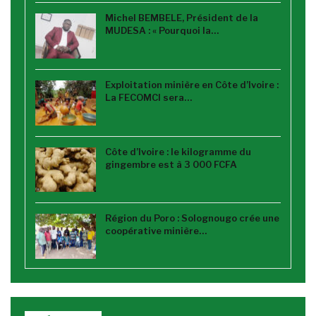
Michel BEMBELE, Président de la
MUDESA : « Pourquoi la…
Exploitation minière en Côte d’Ivoire :
La FECOMCI sera…
Côte d’Ivoire : le kilogramme du
gingembre est à 3 000 FCFA
Région du Poro : Solognougo crée une
coopérative minière…