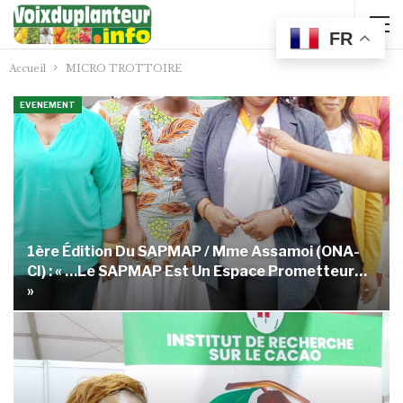
FR
Accueil
MICRO TROTTOIRE
EVENEMENT
1ère Édition Du SAPMAP / Mme Assamoi (ONA-
CI) : « …le SAPMAP Est Un Espace Prometteur…
»