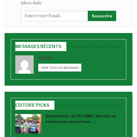
inbox daily
Souscrire
MESSAGES RÉCENTS
admin
VOIR TOUS LES MESSAGES
EDITORS' PICKS
Sinématiali : la FECOMCI dévoile sa
vision pour un secteur…