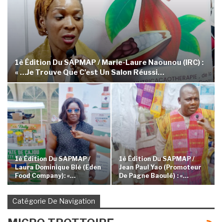
1è Édition Du SAPMAP / Marie-Laure Naounou (IRC) :
« …je Trouve Que C’est Un Salon Réussi…
1è Édition Du SAPMAP /
1è Édition Du SAPMAP /
Laura Dominique Blé (Eden
Jean Paul Yao (Promoteur
Food Company): «…
De Pagne Baoulé) : «…
Catégorie De Navigation