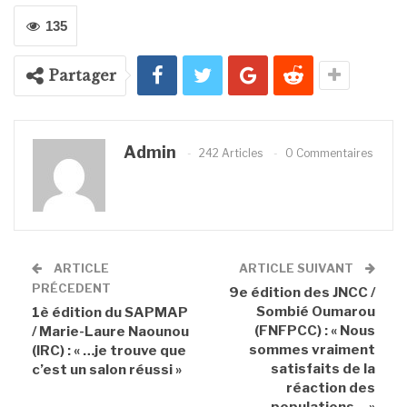
135
Partager
Admin
242 Articles
0 Commentaires
ARTICLE
ARTICLE SUIVANT
PRÉCEDENT
9e édition des JNCC /
Sombié Oumarou
1è édition du SAPMAP
(FNFPCC) : « Nous
/ Marie-Laure Naounou
sommes vraiment
(IRC) : « …je trouve que
satisfaits de la
c’est un salon réussi »
réaction des
populations… »