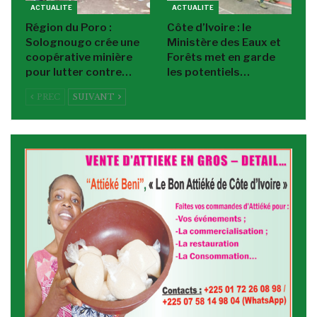
ACTUALITE
ACTUALITE
Région du Poro :
Côte d’Ivoire : le
Solognougo crée une
Ministère des Eaux et
coopérative minière
Forêts met en garde
pour lutter contre…
les potentiels…
PREC
SUIVANT