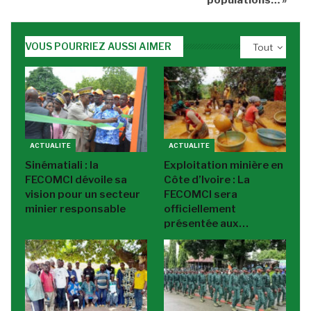
VOUS POURRIEZ AUSSI AIMER
Tout
ACTUALITE
ACTUALITE
Sinématiali : la
Exploitation minière en
FECOMCI dévoile sa
Côte d’Ivoire : La
vision pour un secteur
FECOMCI sera
minier responsable
officiellement
présentée aux…