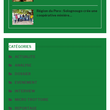
Région du Poro : Solognougo crée une
coopérative minière…
CATÉGORIES
ACTUALITE
ANALYSE
DOSSIER
EVENEMENT
INTERVIEW
MICRO TROTTOIRE
REPORTAGE