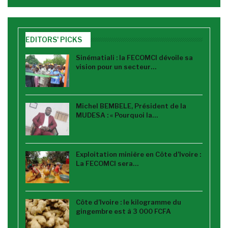
EDITORS' PICKS
Sinématiali : la FECOMCI dévoile sa
vision pour un secteur…
Michel BEMBELE, Président de la
MUDESA : « Pourquoi la…
Exploitation minière en Côte d’Ivoire :
La FECOMCI sera…
Côte d’Ivoire : le kilogramme du
gingembre est à 3 000 FCFA