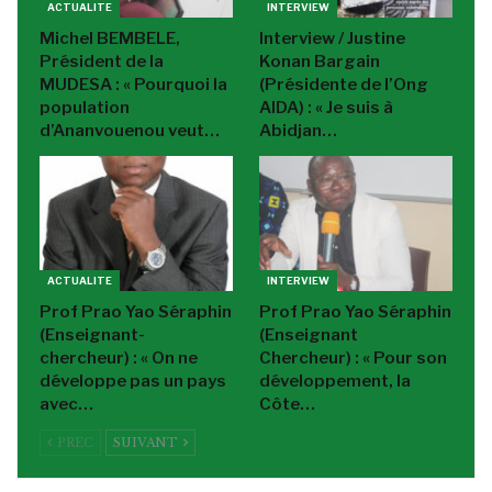
ACTUALITE
INTERVIEW
Michel BEMBELE,
Interview / Justine
Président de la
Konan Bargain
MUDESA : « Pourquoi la
(Présidente de l’Ong
population
AIDA) : « Je suis à
d’Ananvouenou veut…
Abidjan…
ACTUALITE
INTERVIEW
Prof Prao Yao Séraphin
Prof Prao Yao Séraphin
(Enseignant-
(Enseignant
chercheur) : « On ne
Chercheur) : « Pour son
développe pas un pays
développement, la
avec…
Côte…
PREC
SUIVANT