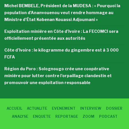
Michel BEMBELE, Président de la MUDESA : « Pourquoi la
population d’Ananvouenou veut rendre hommage au
Ministre d’État Kobenan Kouassi Adjoumani »
Exploitation minière en Côte d’Ivoire : La FECOMCI sera
officiellement présentée aux autorités
Côte d’Ivoire : le kilogramme du gingembre est à 3 000
FCFA
Région du Poro : Solognougo crée une coopérative
minière pour lutter contre l’orpaillage clandestin et
promouvoir une exploitation responsable
ACCUEIL
ACTUALITE
EVENEMENT
INTERVIEW
DOSSIER
ANALYSE
ENQUETE
REPORTAGE
ZOOM
PODCAST