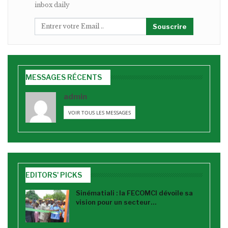
inbox daily
Souscrire
MESSAGES RÉCENTS
admin
VOIR TOUS LES MESSAGES
EDITORS' PICKS
Sinématiali : la FECOMCI dévoile sa
vision pour un secteur…