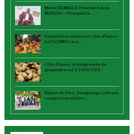
Michel BEMBELE, Président de la
MUDESA : « Pourquoi la…
Exploitation minière en Côte d’Ivoire :
La FECOMCI sera…
Côte d’Ivoire : le kilogramme du
gingembre est à 3 000 FCFA
Région du Poro : Solognougo crée une
coopérative minière…