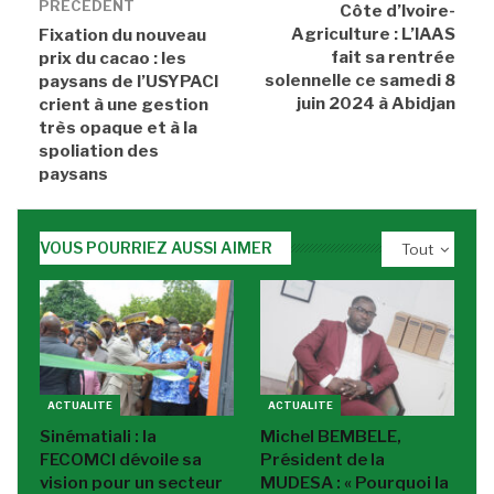
PRÉCEDENT
Côte d’Ivoire-
Agriculture : L’IAAS
Fixation du nouveau
fait sa rentrée
prix du cacao : les
solennelle ce samedi 8
paysans de l’USYPACI
juin 2024 à Abidjan
crient à une gestion
très opaque et à la
spoliation des
paysans
VOUS POURRIEZ AUSSI AIMER
Tout
ACTUALITE
ACTUALITE
Sinématiali : la
Michel BEMBELE,
FECOMCI dévoile sa
Président de la
vision pour un secteur
MUDESA : « Pourquoi la