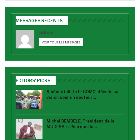
MESSAGES RÉCENTS
admin
VOIR TOUS LES MESSAGES
EDITORS' PICKS
Sinématiali : la FECOMCI dévoile sa
vision pour un secteur…
Michel BEMBELE, Président de la
MUDESA : « Pourquoi la…