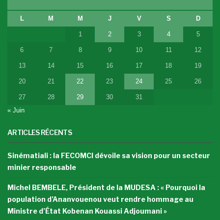
L
M
M
J
V
S
D
1
2
3
4
5
6
7
8
9
10
11
12
13
14
15
16
17
18
19
20
21
22
23
24
25
26
27
28
29
30
31
« Juin
ARTICLES RÉCENTS
Sinématiali : la FECOMCI dévoile sa vision pour un secteur
minier responsable
Michel BEMBELE, Président de la MUDESA : « Pourquoi la
population d’Ananvouenou veut rendre hommage au
Ministre d’État Kobenan Kouassi Adjoumani »