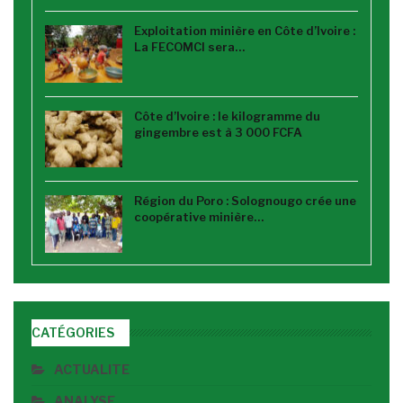
Exploitation minière en Côte d’Ivoire :
La FECOMCI sera…
Côte d’Ivoire : le kilogramme du
gingembre est à 3 000 FCFA
Région du Poro : Solognougo crée une
coopérative minière…
CATÉGORIES
ACTUALITE
ANALYSE