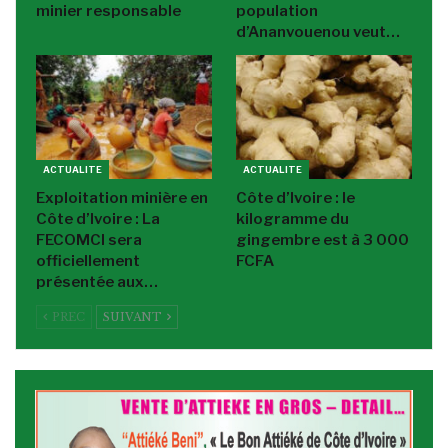
minier responsable
population
d’Ananvouenou veut…
ACTUALITE
ACTUALITE
Exploitation minière en
Côte d’Ivoire : le
Côte d’Ivoire : La
kilogramme du
FECOMCI sera
gingembre est à 3 000
officiellement
FCFA
présentée aux…
PREC
SUIVANT