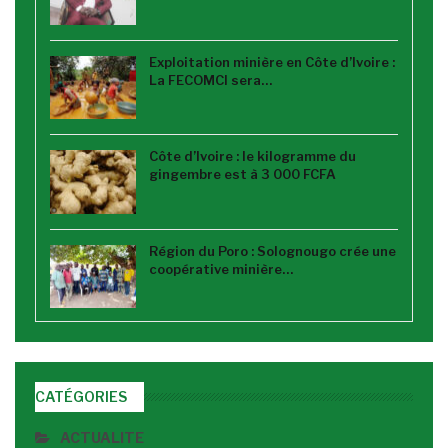
Exploitation minière en Côte d’Ivoire :
La FECOMCI sera…
Côte d’Ivoire : le kilogramme du
gingembre est à 3 000 FCFA
Région du Poro : Solognougo crée une
coopérative minière…
CATÉGORIES
ACTUALITE