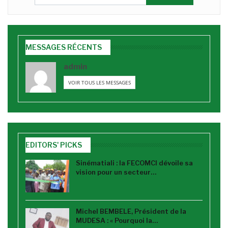
MESSAGES RÉCENTS
admin
VOIR TOUS LES MESSAGES
EDITORS' PICKS
Sinématiali : la FECOMCI dévoile sa
vision pour un secteur…
Michel BEMBELE, Président de la
MUDESA : « Pourquoi la…