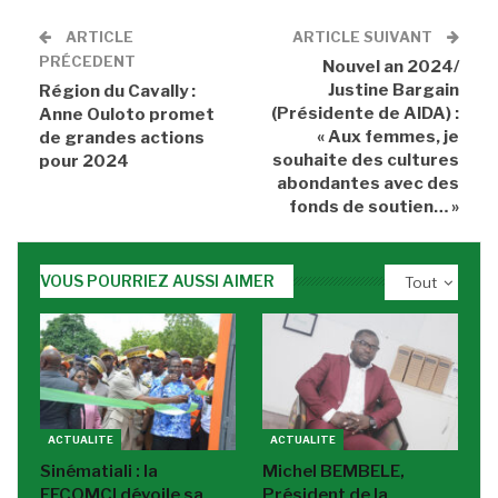
ARTICLE
ARTICLE SUIVANT
PRÉCEDENT
Nouvel an 2024/
Justine Bargain
Région du Cavally :
(Présidente de AIDA) :
Anne Ouloto promet
« Aux femmes, je
de grandes actions
souhaite des cultures
pour 2024
abondantes avec des
fonds de soutien… »
VOUS POURRIEZ AUSSI AIMER
Tout
ACTUALITE
ACTUALITE
Sinématiali : la
Michel BEMBELE,
FECOMCI dévoile sa
Président de la