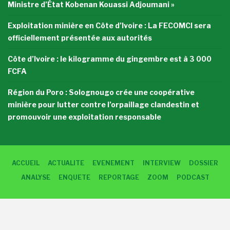
Ministre d’État Kobenan Kouassi Adjoumani »
Exploitation minière en Côte d’Ivoire : La FECOMCI sera
officiellement présentée aux autorités
Côte d’Ivoire : le kilogramme du gingembre est à 3 000
FCFA
Région du Poro : Solognougo crée une coopérative
minière pour lutter contre l’orpaillage clandestin et
promouvoir une exploitation responsable
ACCUEIL
ACTUALITE
EVENEMENT
INTERVIEW
DOSSIER
ANALYSE
ENQUETE
REPORTAGE
ZOOM
PODCAST
© 2026 -VOIXDUPLANTEUR.INFO. All Rights Reserved.
By:
TLLCORPORATION