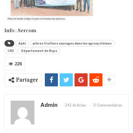
Info : Sercom
Apki
arbres fruitiers sauvages dans les agrosystèmes
CRE
Département de Buyo
226
Partager
Admin
242 Articles
0 Commentaires