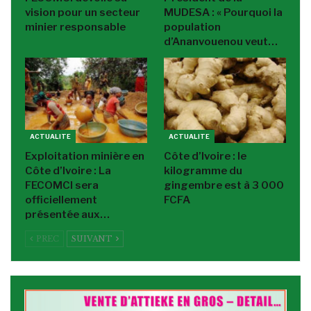
vision pour un secteur
MUDESA : « Pourquoi la
minier responsable
population
d’Ananvouenou veut…
ACTUALITE
ACTUALITE
Exploitation minière en
Côte d’Ivoire : le
Côte d’Ivoire : La
kilogramme du
FECOMCI sera
gingembre est à 3 000
officiellement
FCFA
présentée aux…
PREC
SUIVANT