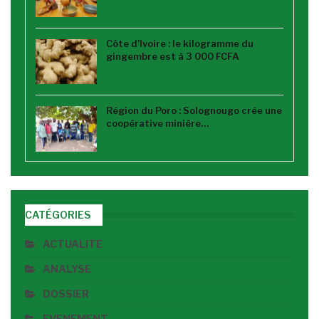
Côte d’Ivoire : le kilogramme du
gingembre est à 3 000 FCFA
Région du Poro : Solognougo crée une
coopérative minière…
CATÉGORIES
ACTUALITE
ANALYSE
DOSSIER
EVENEMENT