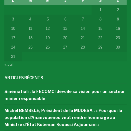
L
M
M
J
V
S
D
1
2
3
4
5
6
7
8
9
10
11
12
13
14
15
16
17
18
19
20
21
22
23
24
25
26
27
28
29
30
31
« Juil
ARTICLES RÉCENTS
Sinématiali : la FECOMCI dévoile sa vision pour un secteur
minier responsable
Michel BEMBELE, Président de la MUDESA : « Pourquoi la
population d’Ananvouenou veut rendre hommage au
Ministre d’État Kobenan Kouassi Adjoumani »