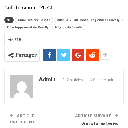
Collaboration UPL.CI
Anne Désirée Ouloto
Bilan 2023 du Conseil régional du Cavally
Développement du Cavally
Région du Cavally
215
Partager
Admin
242 Articles
0 Commentaires
ARTICLE
ARTICLE SUIVANT
PRÉCEDENT
Agroforesterie: