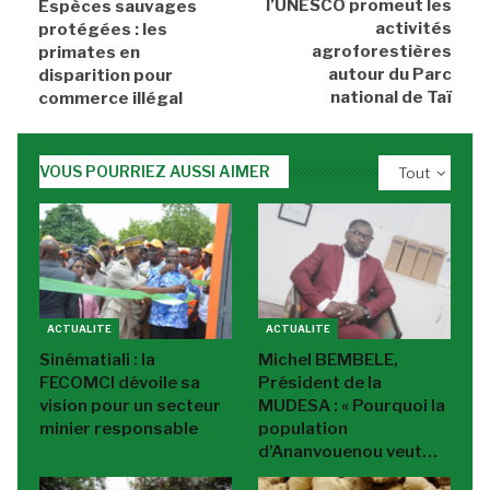
l’UNESCO promeut les
Espèces sauvages
activités
protégées : les
agroforestières
primates en
autour du Parc
disparition pour
national de Taï
commerce illégal
VOUS POURRIEZ AUSSI AIMER
Tout
ACTUALITE
ACTUALITE
Sinématiali : la
Michel BEMBELE,
FECOMCI dévoile sa
Président de la
vision pour un secteur
MUDESA : « Pourquoi la
minier responsable
population
d’Ananvouenou veut…