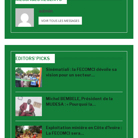
admin
VOIR TOUS LES MESSAGES
EDITORS' PICKS
Sinématiali : la FECOMCI dévoile sa
vision pour un secteur…
Michel BEMBELE, Président de la
MUDESA : « Pourquoi la…
Exploitation minière en Côte d’Ivoire :
La FECOMCI sera…