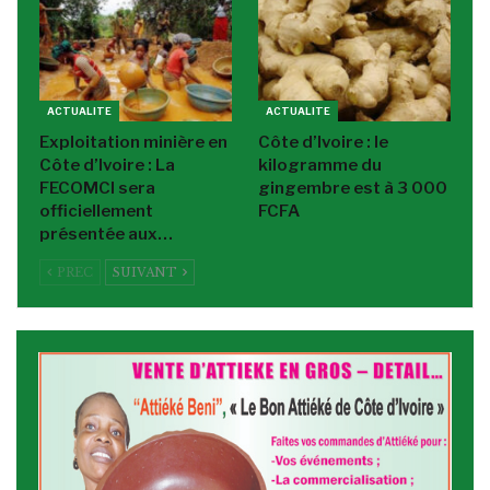
ACTUALITE
ACTUALITE
Exploitation minière en
Côte d’Ivoire : le
Côte d’Ivoire : La
kilogramme du
FECOMCI sera
gingembre est à 3 000
officiellement
FCFA
présentée aux…
PREC
SUIVANT