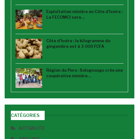
Exploitation minière en Côte d’Ivoire :
La FECOMCI sera…
Côte d’Ivoire : le kilogramme du
gingembre est à 3 000 FCFA
Région du Poro : Solognougo crée une
coopérative minière…
CATÉGORIES
ACTUALITE
ANALYSE