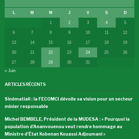
L
M
M
J
V
S
D
1
2
3
4
5
6
7
8
9
10
11
12
13
14
15
16
17
18
19
20
21
22
23
24
25
26
27
28
29
30
31
« Juin
ARTICLES RÉCENTS
Sinématiali : la FECOMCI dévoile sa vision pour un secteur
minier responsable
Michel BEMBELE, Président de la MUDESA : « Pourquoi la
population d’Ananvouenou veut rendre hommage au
Ministre d’État Kobenan Kouassi Adjoumani »