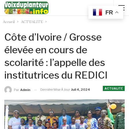
FR
Accueil
ACTUALITE
Côte d’Ivoire / Grosse
élevée en cours de
scolarité : l’appelle des
institutrices du REDICI
ACTUALITE
Dernière Mise À Jour
Juil 4, 2024
Par
Admin