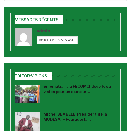
MESSAGES RÉCENTS
admin
VOIR TOUS LES MESSAGES
EDITORS' PICKS
Sinématiali : la FECOMCI dévoile sa
vision pour un secteur…
Michel BEMBELE, Président de la
MUDESA : « Pourquoi la…