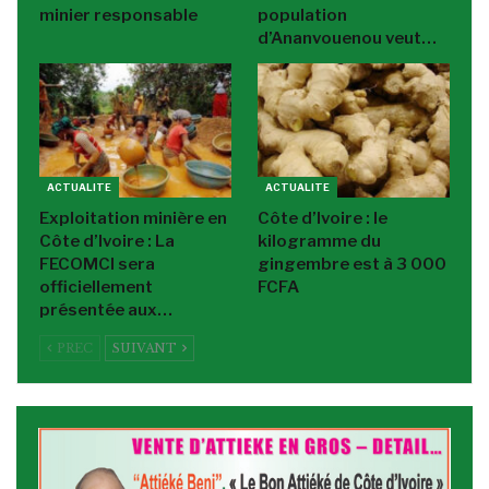
minier responsable
population
d’Ananvouenou veut…
ACTUALITE
ACTUALITE
Exploitation minière en
Côte d’Ivoire : le
Côte d’Ivoire : La
kilogramme du
FECOMCI sera
gingembre est à 3 000
officiellement
FCFA
présentée aux…
PREC
SUIVANT