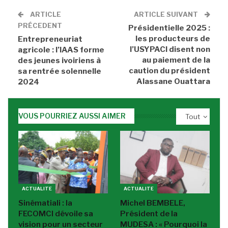
ARTICLE
ARTICLE SUIVANT
PRÉCEDENT
Présidentielle 2025 :
les producteurs de
Entrepreneuriat
l’USYPACI disent non
agricole : l’IAAS forme
au paiement de la
des jeunes ivoiriens à
caution du président
sa rentrée solennelle
Alassane Ouattara
2024
VOUS POURRIEZ AUSSI AIMER
Tout
ACTUALITE
ACTUALITE
Sinématiali : la
Michel BEMBELE,
FECOMCI dévoile sa
Président de la
vision pour un secteur
MUDESA : « Pourquoi la