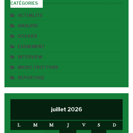
CATÉGORIES
ACTUALITE
ANALYSE
DOSSIER
EVENEMENT
INTERVIEW
MICRO TROTTOIRE
REPORTAGE
juillet 2026
L
M
M
J
V
S
D