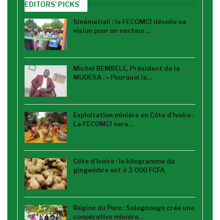
EDITORS' PICKS
Sinématiali : la FECOMCI dévoile sa
vision pour un secteur…
Michel BEMBELE, Président de la
MUDESA : « Pourquoi la…
Exploitation minière en Côte d’Ivoire :
La FECOMCI sera…
Côte d’Ivoire : le kilogramme du
gingembre est à 3 000 FCFA
Région du Poro : Solognougo crée une
coopérative minière…