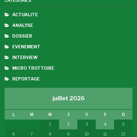
CATÉGORIES
ACTUALITE
ANALYSE
DOSSIER
EVENEMENT
INTERVIEW
MICRO TROTTOIRE
REPORTAGE
juillet 2026
L
M
M
J
V
S
D
1
2
3
4
5
6
7
8
9
10
11
12