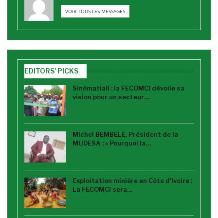
VOIR TOUS LES MESSAGES
EDITORS' PICKS
Sinématiali : la FECOMCI dévoile sa
vision pour un secteur…
Michel BEMBELE, Président de la
MUDESA : « Pourquoi la…
Exploitation minière en Côte d’Ivoire :
La FECOMCI sera…