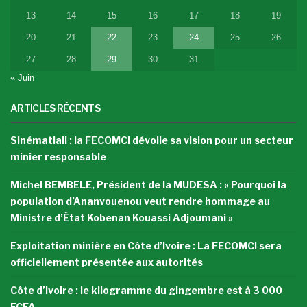
13
14
15
16
17
18
19
20
21
22
23
24
25
26
27
28
29
30
31
« Juin
ARTICLES RÉCENTS
Sinématiali : la FECOMCI dévoile sa vision pour un secteur
minier responsable
Michel BEMBELE, Président de la MUDESA : « Pourquoi la
population d’Ananvouenou veut rendre hommage au
Ministre d’État Kobenan Kouassi Adjoumani »
Exploitation minière en Côte d’Ivoire : La FECOMCI sera
officiellement présentée aux autorités
Côte d’Ivoire : le kilogramme du gingembre est à 3 000
FCFA