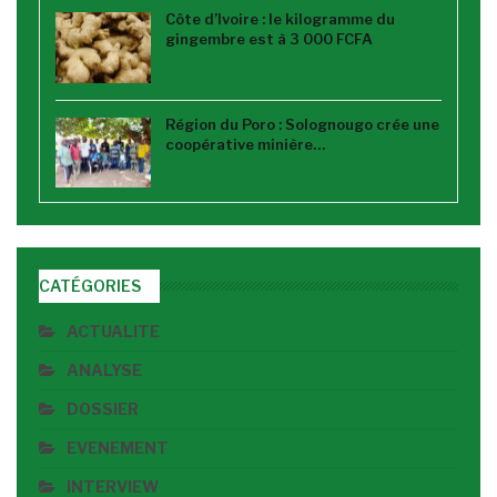
Côte d’Ivoire : le kilogramme du
gingembre est à 3 000 FCFA
Région du Poro : Solognougo crée une
coopérative minière…
CATÉGORIES
ACTUALITE
ANALYSE
DOSSIER
EVENEMENT
INTERVIEW