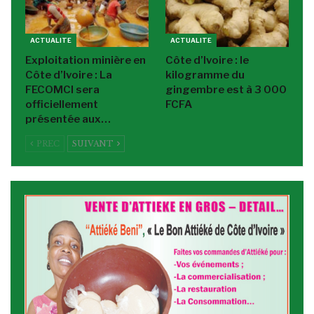
ACTUALITE
ACTUALITE
Exploitation minière en
Côte d’Ivoire : le
Côte d’Ivoire : La
kilogramme du
FECOMCI sera
gingembre est à 3 000
officiellement
FCFA
présentée aux…
PREC
SUIVANT