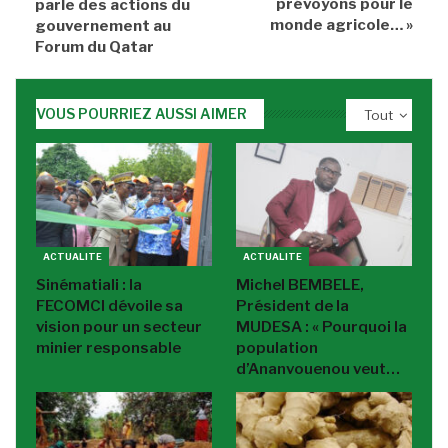
prévoyons pour le
parle des actions du
monde agricole… »
gouvernement au
Forum du Qatar
VOUS POURRIEZ AUSSI AIMER
Tout
ACTUALITE
ACTUALITE
Sinématiali : la
Michel BEMBELE,
FECOMCI dévoile sa
Président de la
vision pour un secteur
MUDESA : « Pourquoi la
minier responsable
population
d’Ananvouenou veut…