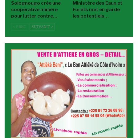
Solognougo crée une
Ministère des Eaux et
coopérative minière
Forêts met en garde
pour lutter contre…
les potentiels…
PREC
SUIVANT