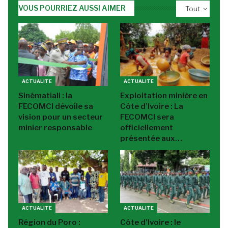
VOUS POURRIEZ AUSSI AIMER
Tout
ACTUALITE
ACTUALITE
Sinématiali : la
Exploitation minière en
FECOMCI dévoile sa
Côte d’Ivoire : La
vision pour un secteur
FECOMCI sera
minier responsable
officiellement
présentée aux…
ACTUALITE
ACTUALITE
Région du Poro :
Côte d’Ivoire : le