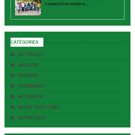
coopérative minière…
CATÉGORIES
ACTUALITE
ANALYSE
DOSSIER
EVENEMENT
INTERVIEW
MICRO TROTTOIRE
REPORTAGE