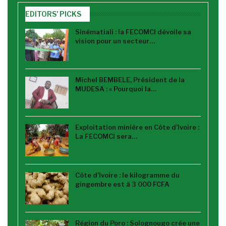
EDITORS' PICKS
Sinématiali : la FECOMCI dévoile sa
vision pour un secteur…
Michel BEMBELE, Président de la
MUDESA : « Pourquoi la…
Exploitation minière en Côte d’Ivoire :
La FECOMCI sera…
Côte d’Ivoire : le kilogramme du
gingembre est à 3 000 FCFA
Région du Poro : Solognougo crée une