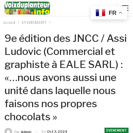
FR
Accueil
EVENEMENT
9e édition des JNCC / Assi
Ludovic (Commercial et
graphiste à EALE SARL) :
«…nous avons aussi une
unité dans laquelle nous
faisons nos propres
chocolats »
EVENEMENT
En
Oct 3, 2024
Par
Admin