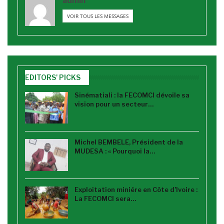
admin
VOIR TOUS LES MESSAGES
EDITORS' PICKS
Sinématiali : la FECOMCI dévoile sa
vision pour un secteur…
Michel BEMBELE, Président de la
MUDESA : « Pourquoi la…
Exploitation minière en Côte d’Ivoire :
La FECOMCI sera…