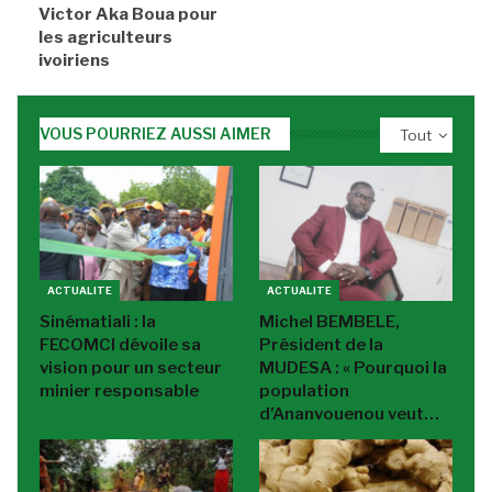
Victor Aka Boua pour
les agriculteurs
ivoiriens
VOUS POURRIEZ AUSSI AIMER
Tout
ACTUALITE
ACTUALITE
Sinématiali : la
Michel BEMBELE,
FECOMCI dévoile sa
Président de la
vision pour un secteur
MUDESA : « Pourquoi la
minier responsable
population
d’Ananvouenou veut…