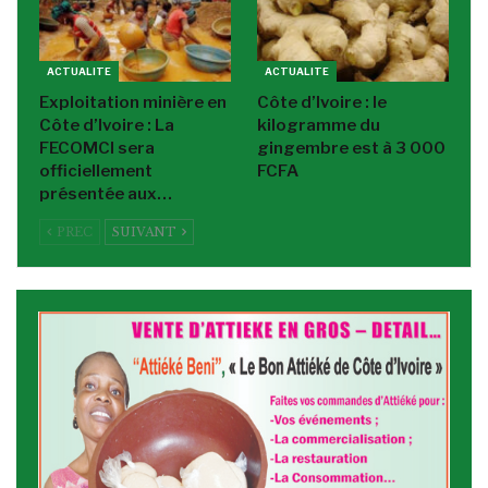
ACTUALITE
ACTUALITE
Exploitation minière en
Côte d’Ivoire : le
Côte d’Ivoire : La
kilogramme du
FECOMCI sera
gingembre est à 3 000
officiellement
FCFA
présentée aux…
PREC
SUIVANT