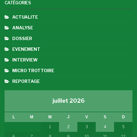
CATÉGORIES
ACTUALITE
ANALYSE
DOSSIER
EVENEMENT
INTERVIEW
MICRO TROTTOIRE
REPORTAGE
juillet 2026
L
M
M
J
V
S
D
1
2
3
4
5
6
7
8
9
10
11
12