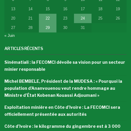
13
14
15
16
17
18
19
20
21
22
23
24
25
26
27
28
29
30
31
« Juin
ARTICLES RÉCENTS
Sinématiali : la FECOMCI dévoile sa vision pour un secteur
minier responsable
Michel BEMBELE, Président de la MUDESA : « Pourquoi la
population d’Ananvouenou veut rendre hommage au
Ministre d’État Kobenan Kouassi Adjoumani »
Exploitation minière en Côte d’Ivoire : La FECOMCI sera
officiellement présentée aux autorités
Côte d’Ivoire : le kilogramme du gingembre est à 3 000