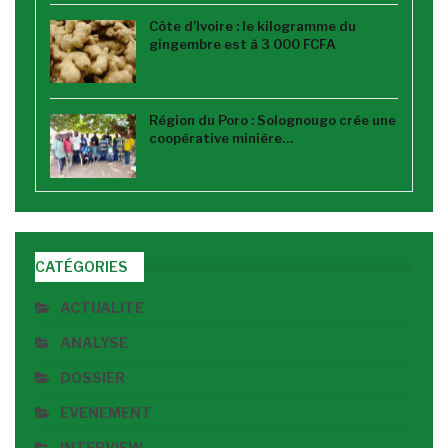
Côte d’Ivoire : le kilogramme du
gingembre est à 3 000 FCFA
Région du Poro : Solognougo crée une
coopérative minière…
CATÉGORIES
ACTUALITE
ANALYSE
DOSSIER
EVENEMENT
INTERVIEW