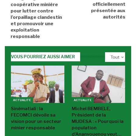
officiellement
coopérative minière
présentée aux
pour lutter contre
autorités
l’orpaillage clandestin
et promouvoir une
exploitation
responsable
VOUS POURRIEZ AUSSI AIMER
Tout
ACTUALITE
ACTUALITE
Sinématiali : la
Michel BEMBELE,
FECOMCI dévoile sa
Président de la
vision pour un secteur
MUDESA : « Pourquoi la
minier responsable
population
d’Ananvouenou veut…