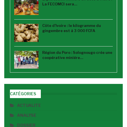
La FECOMCI sera…
Côte d’Ivoire : le kilogramme du
gingembre est à 3 000 FCFA
Région du Poro : Solognougo crée une
coopérative minière…
CATÉGORIES
ACTUALITE
ANALYSE
DOSSIER