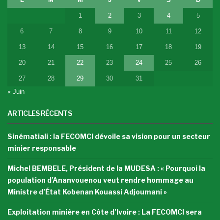
1
2
3
4
5
6
7
8
9
10
11
12
13
14
15
16
17
18
19
20
21
22
23
24
25
26
27
28
29
30
31
« Juin
ARTICLES RÉCENTS
Sinématiali : la FECOMCI dévoile sa vision pour un secteur
minier responsable
Michel BEMBELE, Président de la MUDESA : « Pourquoi la
population d’Ananvouenou veut rendre hommage au
Ministre d’État Kobenan Kouassi Adjoumani »
Exploitation minière en Côte d’Ivoire : La FECOMCI sera