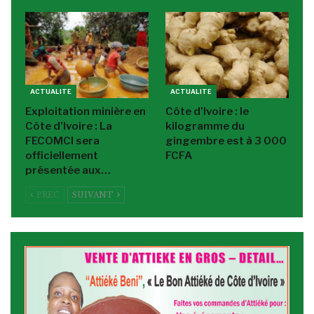
ACTUALITE
ACTUALITE
Exploitation minière en
Côte d’Ivoire : le
Côte d’Ivoire : La
kilogramme du
FECOMCI sera
gingembre est à 3 000
officiellement
FCFA
présentée aux…
PREC
SUIVANT