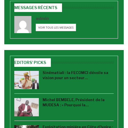
MESSAGES RÉCENTS
admin
VOIR TOUS LES MESSAGES
EDITORS' PICKS
Sinématiali : la FECOMCI dévoile sa
vision pour un secteur…
Michel BEMBELE, Président de la
MUDESA : « Pourquoi la…
Exploitation minière en Côte d’Ivoire :