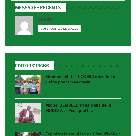
MESSAGES RÉCENTS
admin
VOIR TOUS LES MESSAGES
EDITORS' PICKS
Sinématiali : la FECOMCI dévoile sa
vision pour un secteur…
Michel BEMBELE, Président de la
MUDESA : « Pourquoi la…
Exploitation minière en Côte d’Ivoire :