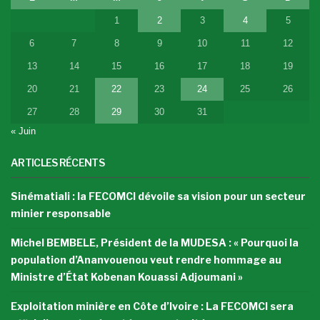
1
2
3
4
5
6
7
8
9
10
11
12
13
14
15
16
17
18
19
20
21
22
23
24
25
26
27
28
29
30
31
« Juin
ARTICLES RÉCENTS
Sinématiali : la FECOMCI dévoile sa vision pour un secteur
minier responsable
Michel BEMBELE, Président de la MUDESA : « Pourquoi la
population d’Ananvouenou veut rendre hommage au
Ministre d’État Kobenan Kouassi Adjoumani »
Exploitation minière en Côte d’Ivoire : La FECOMCI sera