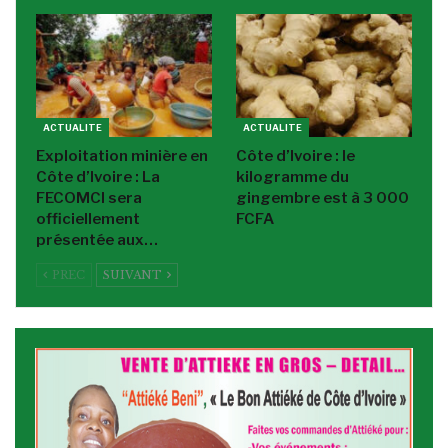
ACTUALITE
ACTUALITE
Exploitation minière en
Côte d’Ivoire : le
Côte d’Ivoire : La
kilogramme du
FECOMCI sera
gingembre est à 3 000
officiellement
FCFA
présentée aux…
PREC
SUIVANT