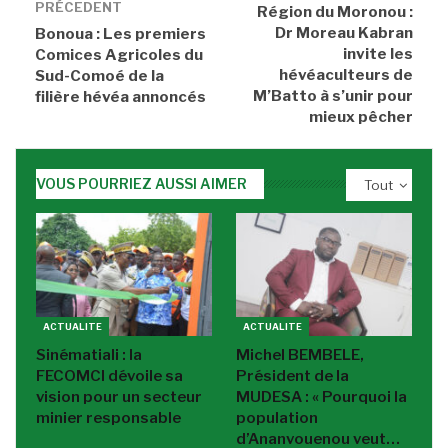
PRÉCEDENT
Région du Moronou :
Dr Moreau Kabran
Bonoua : Les premiers
invite les
Comices Agricoles du
hévéaculteurs de
Sud-Comoé de la
M’Batto à s’unir pour
filière hévéa annoncés
mieux pêcher
VOUS POURRIEZ AUSSI AIMER
Tout
ACTUALITE
ACTUALITE
Sinématiali : la
Michel BEMBELE,
FECOMCI dévoile sa
Président de la
vision pour un secteur
MUDESA : « Pourquoi la
minier responsable
population
d’Ananvouenou veut…