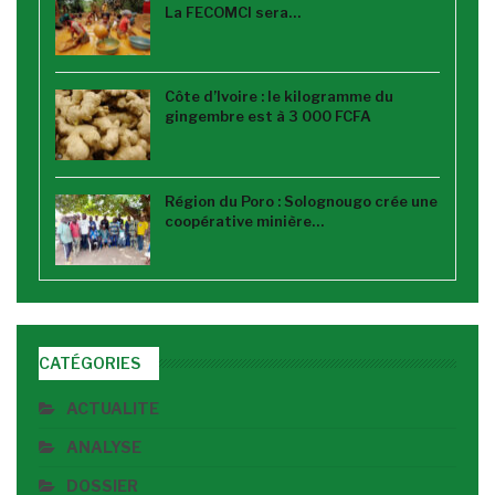
La FECOMCI sera…
Côte d’Ivoire : le kilogramme du
gingembre est à 3 000 FCFA
Région du Poro : Solognougo crée une
coopérative minière…
CATÉGORIES
ACTUALITE
ANALYSE
DOSSIER