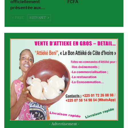
officiellement
FCFA
présentée aux…
PREC
SUIVANT
- Advertisement -