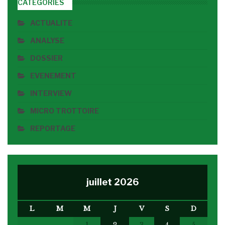
CATÉGORIES
ACTUALITE
ANALYSE
DOSSIER
EVENEMENT
INTERVIEW
MICRO TROTTOIRE
REPORTAGE
juillet 2026
L
M
M
J
V
S
D
1
2
3
4
5