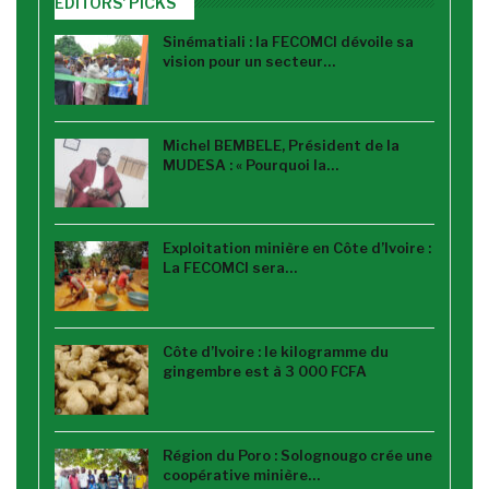
EDITORS' PICKS
Sinématiali : la FECOMCI dévoile sa
vision pour un secteur…
Michel BEMBELE, Président de la
MUDESA : « Pourquoi la…
Exploitation minière en Côte d’Ivoire :
La FECOMCI sera…
Côte d’Ivoire : le kilogramme du
gingembre est à 3 000 FCFA
Région du Poro : Solognougo crée une
coopérative minière…