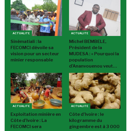
ACTUALITE
ACTUALITE
Sinématiali : la
Michel BEMBELE,
FECOMCI dévoile sa
Président de la
vision pour un secteur
MUDESA : « Pourquoi la
minier responsable
population
d’Ananvouenou veut…
ACTUALITE
ACTUALITE
Exploitation minière en
Côte d’Ivoire : le
Côte d’Ivoire : La
kilogramme du
FECOMCI sera
gingembre est à 3 000