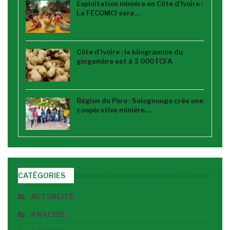
Exploitation minière en Côte d’Ivoire :
La FECOMCI sera…
Côte d’Ivoire : le kilogramme du
gingembre est à 3 000 FCFA
Région du Poro : Solognougo crée une
coopérative minière…
CATÉGORIES
ACTUALITE
ANALYSE