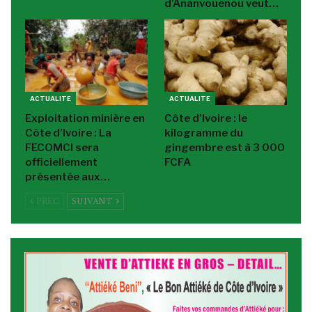
d’Ananvouenou veut…
ACTUALITE
ACTUALITE
Exploitation minière en
Côte d’Ivoire : le
Côte d’Ivoire : La
kilogramme du
FECOMCI sera
gingembre est à 3 000
officiellement
FCFA
présentée aux…
PREC
SUIVANT