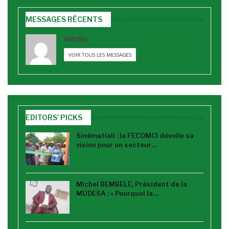
MESSAGES RÉCENTS
admin
VOIR TOUS LES MESSAGES
EDITORS' PICKS
Sinématiali : la FECOMCI dévoile sa
vision pour un secteur…
Michel BEMBELE, Président de la
MUDESA : « Pourquoi la…