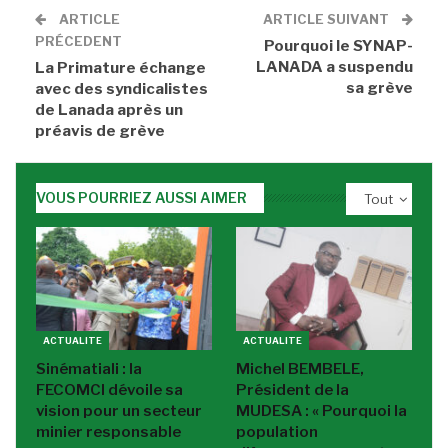
ARTICLE
ARTICLE SUIVANT
PRÉCEDENT
Pourquoi le SYNAP-
LANADA a suspendu
La Primature échange
sa grève
avec des syndicalistes
de Lanada après un
préavis de grève
VOUS POURRIEZ AUSSI AIMER
Tout
ACTUALITE
ACTUALITE
Sinématiali : la
Michel BEMBELE,
FECOMCI dévoile sa
Président de la
vision pour un secteur
MUDESA : « Pourquoi la
minier responsable
population