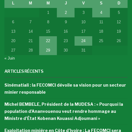
L
M
M
J
V
S
D
1
2
3
4
5
6
7
8
9
10
11
12
13
14
15
16
17
18
19
20
21
22
23
24
25
26
27
28
29
30
31
« Juin
ARTICLES RÉCENTS
Sinématiali : la FECOMCI dévoile sa vision pour un secteur
minier responsable
Michel BEMBELE, Président de la MUDESA : « Pourquoi la
population d’Ananvouenou veut rendre hommage au
Ministre d’État Kobenan Kouassi Adjoumani »
Exploitation minière en Côte d’Ivoire : La FECOMCI sera