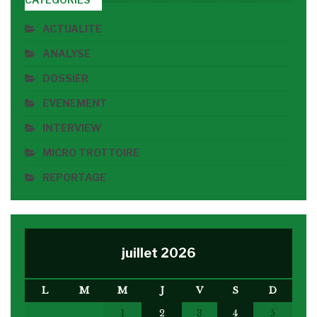
ACTUALITE
ANALYSE
DOSSIER
EVENEMENT
INTERVIEW
MICRO TROTTOIRE
REPORTAGE
juillet 2026
L
M
M
J
V
S
D
1
2
3
4
5