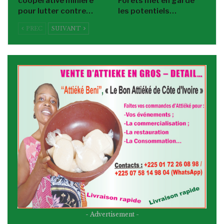
coopérative minière
Forêts met en garde
pour lutter contre…
les potentiels…
PREC
SUIVANT
- Advertisement -