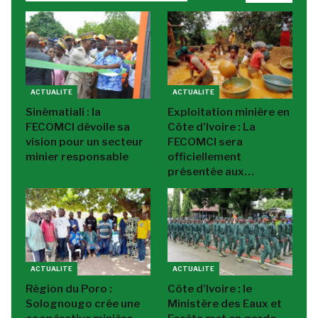
ACTUALITE
ACTUALITE
Sinématiali : la
Exploitation minière en
FECOMCI dévoile sa
Côte d’Ivoire : La
vision pour un secteur
FECOMCI sera
minier responsable
officiellement
présentée aux…
ACTUALITE
ACTUALITE
Région du Poro :
Côte d’Ivoire : le
Solognougo crée une
Ministère des Eaux et