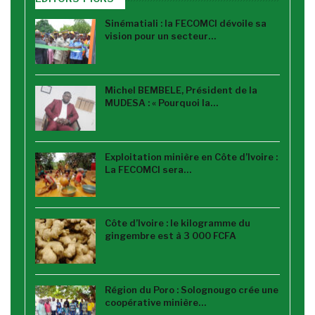
Sinématiali : la FECOMCI dévoile sa
vision pour un secteur…
Michel BEMBELE, Président de la
MUDESA : « Pourquoi la…
Exploitation minière en Côte d’Ivoire :
La FECOMCI sera…
Côte d’Ivoire : le kilogramme du
gingembre est à 3 000 FCFA
Région du Poro : Solognougo crée une
coopérative minière…