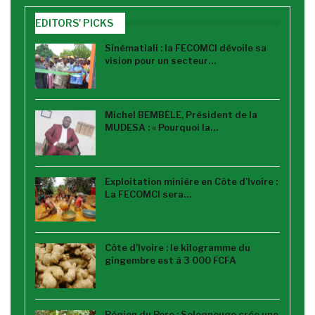
EDITORS' PICKS
Sinématiali : la FECOMCI dévoile sa
vision pour un secteur…
Michel BEMBELE, Président de la
MUDESA : « Pourquoi la…
Exploitation minière en Côte d’Ivoire :
La FECOMCI sera…
Côte d’Ivoire : le kilogramme du
gingembre est à 3 000 FCFA
Région du Poro : Solognougo crée une