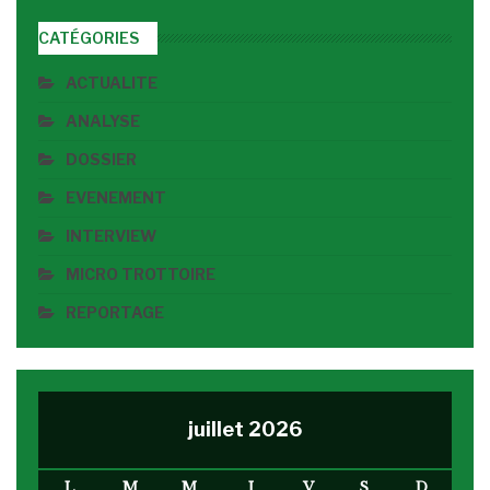
CATÉGORIES
ACTUALITE
ANALYSE
DOSSIER
EVENEMENT
INTERVIEW
MICRO TROTTOIRE
REPORTAGE
juillet 2026
L
M
M
J
V
S
D