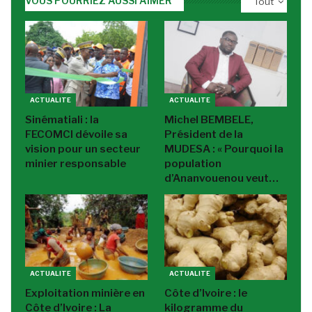
VOUS POURRIEZ AUSSI AIMER
Tout
ACTUALITE
ACTUALITE
Sinématiali : la
Michel BEMBELE,
FECOMCI dévoile sa
Président de la
vision pour un secteur
MUDESA : « Pourquoi la
minier responsable
population
d’Ananvouenou veut…
ACTUALITE
ACTUALITE
Exploitation minière en
Côte d’Ivoire : le
Côte d’Ivoire : La
kilogramme du