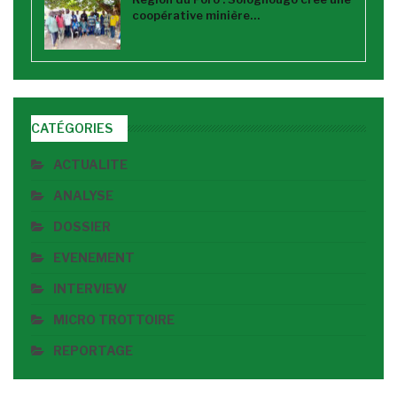
coopérative minière…
CATÉGORIES
ACTUALITE
ANALYSE
DOSSIER
EVENEMENT
INTERVIEW
MICRO TROTTOIRE
REPORTAGE