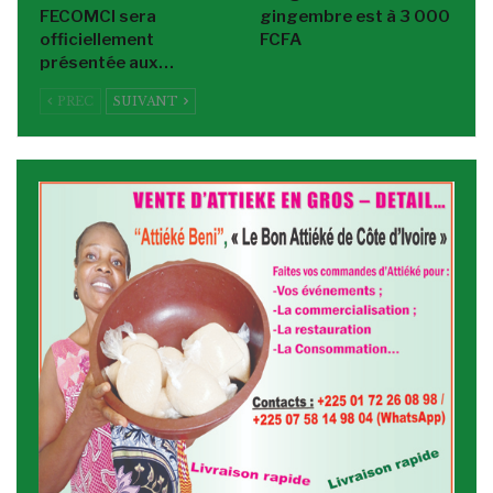
FECOMCI sera
gingembre est à 3 000
officiellement
FCFA
présentée aux…
PREC
SUIVANT