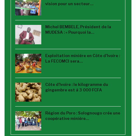
vision pour un secteur…
Michel BEMBELE, Président de la
MUDESA : « Pourquoi la…
Exploitation minière en Côte d’Ivoire :
La FECOMCI sera…
Côte d’Ivoire : le kilogramme du
gingembre est à 3 000 FCFA
Région du Poro : Solognougo crée une
coopérative minière…