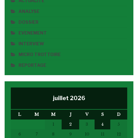
ACTUALITE
ANALYSE
DOSSIER
EVENEMENT
INTERVIEW
MICRO TROTTOIRE
REPORTAGE
juillet 2026
L
M
M
J
V
S
D
1
2
3
4
5
6
7
8
9
10
11
12