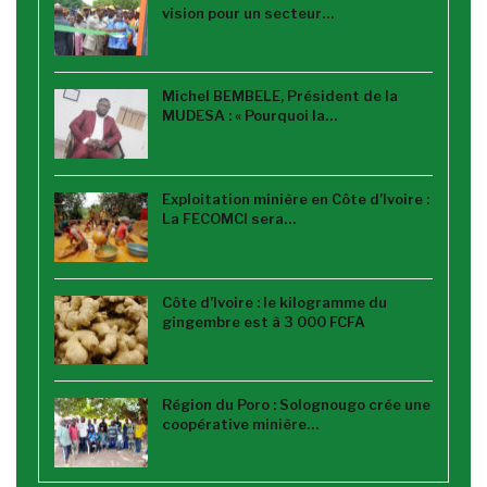
vision pour un secteur…
Michel BEMBELE, Président de la
MUDESA : « Pourquoi la…
Exploitation minière en Côte d’Ivoire :
La FECOMCI sera…
Côte d’Ivoire : le kilogramme du
gingembre est à 3 000 FCFA
Région du Poro : Solognougo crée une
coopérative minière…