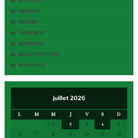
ACTUALITE
ANALYSE
DOSSIER
EVENEMENT
INTERVIEW
MICRO TROTTOIRE
REPORTAGE
juillet 2026
L
M
M
J
V
S
D
1
2
3
4
5
6
7
8
9
10
11
12