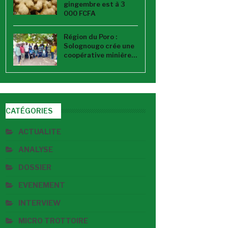
gingembre est à 3
000 FCFA
Région du Poro :
Solognougo crée une
coopérative minière…
CATÉGORIES
ACTUALITE
ANALYSE
DOSSIER
EVENEMENT
INTERVIEW
MICRO TROTTOIRE