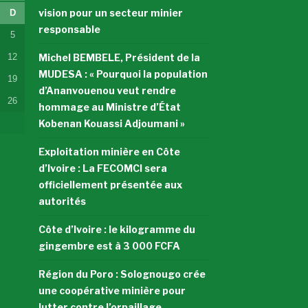
vision pour un secteur minier
D
responsable
5
12
Michel BEMBELE, Président de la
MUDESA : « Pourquoi la population
19
d’Ananvouenou veut rendre
26
hommage au Ministre d’État
Kobenan Kouassi Adjoumani »
Exploitation minière en Côte
d’Ivoire : La FECOMCI sera
officiellement présentée aux
autorités
Côte d’Ivoire : le kilogramme du
gingembre est à 3 000 FCFA
Région du Poro : Solognougo crée
une coopérative minière pour
lutter contre l’orpaillage