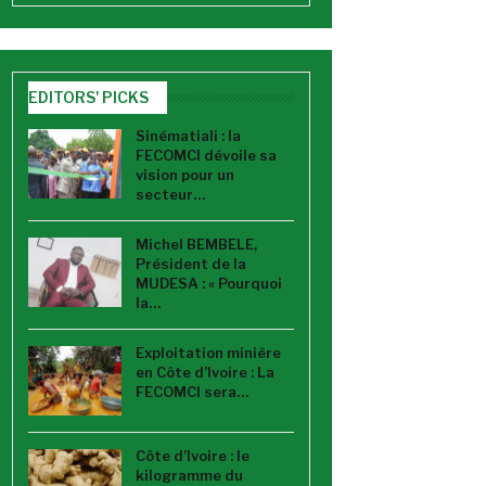
EDITORS' PICKS
Sinématiali : la
FECOMCI dévoile sa
vision pour un
secteur…
Michel BEMBELE,
Président de la
MUDESA : « Pourquoi
la…
Exploitation minière
en Côte d’Ivoire : La
FECOMCI sera…
Côte d’Ivoire : le
kilogramme du