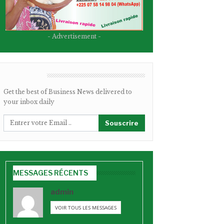
- Advertisement -
BULLETIN
Get the best of Business News delivered to
your inbox daily
Souscrire
MESSAGES RÉCENTS
admin
VOIR TOUS LES MESSAGES