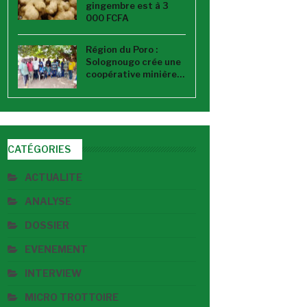
gingembre est à 3
000 FCFA
Région du Poro :
Solognougo crée une
coopérative minière…
CATÉGORIES
ACTUALITE
ANALYSE
DOSSIER
EVENEMENT
INTERVIEW
MICRO TROTTOIRE