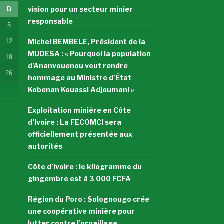
vision pour un secteur minier
D
responsable
5
12
Michel BEMBELE, Président de la
MUDESA : « Pourquoi la population
19
d’Ananvouenou veut rendre
26
hommage au Ministre d’État
Kobenan Kouassi Adjoumani »
Exploitation minière en Côte
d’Ivoire : La FECOMCI sera
officiellement présentée aux
autorités
Côte d’Ivoire : le kilogramme du
gingembre est à 3 000 FCFA
Région du Poro : Solognougo crée
une coopérative minière pour
lutter contre l’orpaillage