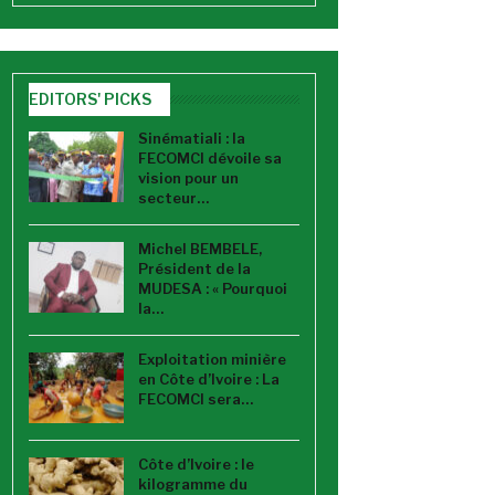
EDITORS' PICKS
Sinématiali : la
FECOMCI dévoile sa
vision pour un
secteur…
Michel BEMBELE,
Président de la
MUDESA : « Pourquoi
la…
Exploitation minière
en Côte d’Ivoire : La
FECOMCI sera…
Côte d’Ivoire : le
kilogramme du