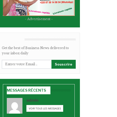
- Advertisement -
BULLETIN
Get the best of Business News delivered to
your inbox daily
Souscrire
MESSAGES RÉCENTS
admin
VOIR TOUS LES MESSAGES