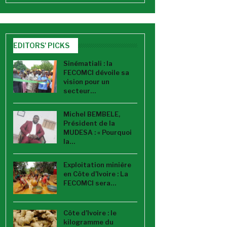
EDITORS' PICKS
Sinématiali : la
FECOMCI dévoile sa
vision pour un
secteur…
Michel BEMBELE,
Président de la
MUDESA : « Pourquoi
la…
Exploitation minière
en Côte d’Ivoire : La
FECOMCI sera…
Côte d’Ivoire : le
kilogramme du