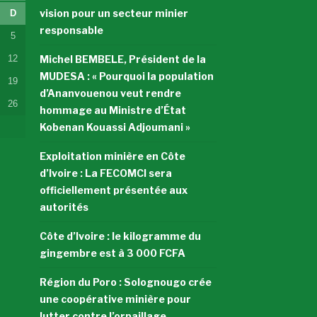
vision pour un secteur minier
D
responsable
5
12
Michel BEMBELE, Président de la
MUDESA : « Pourquoi la population
19
d’Ananvouenou veut rendre
26
hommage au Ministre d’État
Kobenan Kouassi Adjoumani »
Exploitation minière en Côte
d’Ivoire : La FECOMCI sera
officiellement présentée aux
autorités
Côte d’Ivoire : le kilogramme du
gingembre est à 3 000 FCFA
Région du Poro : Solognougo crée
une coopérative minière pour
lutter contre l’orpaillage