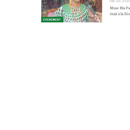
Déc 20, 202
Mme Bla Pau
était à la 3
EVENEMENT