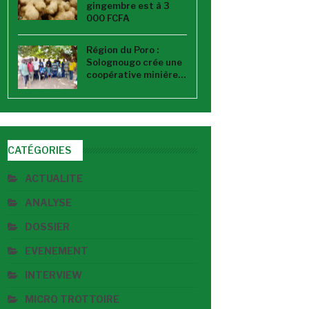
gingembre est à 3
000 FCFA
Région du Poro :
Solognougo crée une
coopérative minière…
CATÉGORIES
ACTUALITE
ANALYSE
DOSSIER
EVENEMENT
INTERVIEW
MICRO TROTTOIRE