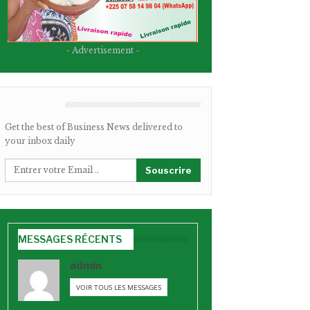
- Advertisement -
BULLETIN
Get the best of Business News delivered to
your inbox daily
Souscrire
MESSAGES RÉCENTS
admin
VOIR TOUS LES MESSAGES