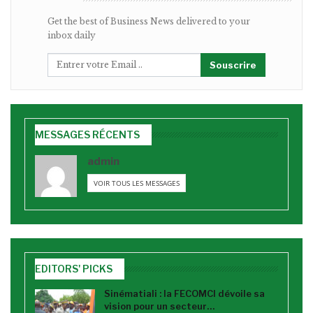
Get the best of Business News delivered to your
inbox daily
Souscrire
MESSAGES RÉCENTS
admin
VOIR TOUS LES MESSAGES
EDITORS' PICKS
Sinématiali : la FECOMCI dévoile sa
vision pour un secteur…