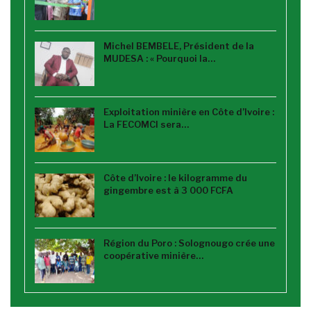
Michel BEMBELE, Président de la
MUDESA : « Pourquoi la…
Exploitation minière en Côte d’Ivoire :
La FECOMCI sera…
Côte d’Ivoire : le kilogramme du
gingembre est à 3 000 FCFA
Région du Poro : Solognougo crée une
coopérative minière…