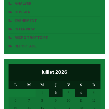
ANALYSE
DOSSIER
EVENEMENT
INTERVIEW
MICRO TROTTOIRE
REPORTAGE
juillet 2026
L
M
M
J
V
S
D
1
2
3
4
5
6
7
8
9
10
11
12
13
14
15
16
17
18
19