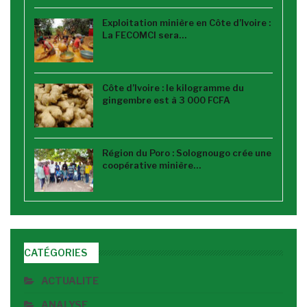
Exploitation minière en Côte d’Ivoire :
La FECOMCI sera…
Côte d’Ivoire : le kilogramme du
gingembre est à 3 000 FCFA
Région du Poro : Solognougo crée une
coopérative minière…
CATÉGORIES
ACTUALITE
ANALYSE