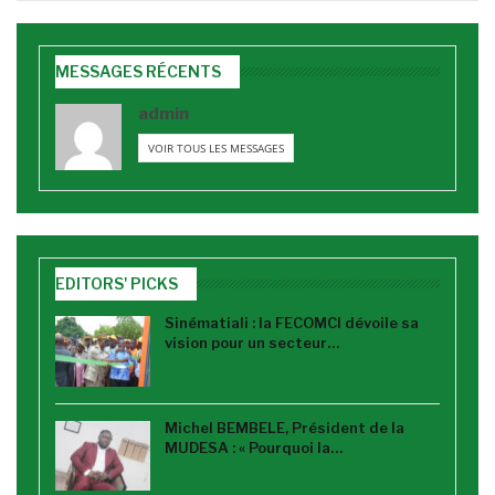
MESSAGES RÉCENTS
admin
VOIR TOUS LES MESSAGES
EDITORS' PICKS
Sinématiali : la FECOMCI dévoile sa
vision pour un secteur…
Michel BEMBELE, Président de la
MUDESA : « Pourquoi la…