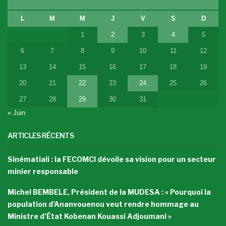
L
M
M
J
V
S
D
1
2
3
4
5
6
7
8
9
10
11
12
13
14
15
16
17
18
19
20
21
22
23
24
25
26
27
28
29
30
31
« Juin
ARTICLES RÉCENTS
Sinématiali : la FECOMCI dévoile sa vision pour un secteur
minier responsable
Michel BEMBELE, Président de la MUDESA : « Pourquoi la
population d’Ananvouenou veut rendre hommage au
Ministre d’État Kobenan Kouassi Adjoumani »