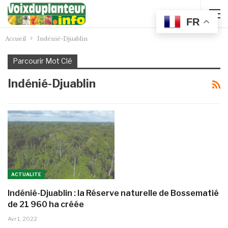
FR
Accueil
Indénié-Djuablin
Parcourir Mot Clé
Indénié-Djuablin
ACTUALITE
Indénié-Djuablin : la Réserve naturelle de Bossematié
de 21 960 ha créée
Avr 1, 2022