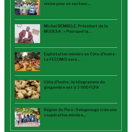
vision pour un secteur…
Michel BEMBELE, Président de la
MUDESA : « Pourquoi la…
Exploitation minière en Côte d’Ivoire :
La FECOMCI sera…
Côte d’Ivoire : le kilogramme du
gingembre est à 3 000 FCFA
Région du Poro : Solognougo crée une
coopérative minière…