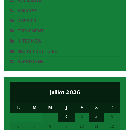
ACTUALITE
ANALYSE
DOSSIER
EVENEMENT
INTERVIEW
MICRO TROTTOIRE
REPORTAGE
juillet 2026
L
M
M
J
V
S
D
1
2
3
4
5
6
7
8
9
10
11
12