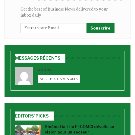
Get the best of Business News delivered to your
inbox daily
Souscrire
MESSAGES RÉCENTS
admin
VOIR TOUS LES MESSAGES
EDITORS' PICKS
Sinématiali : la FECOMCI dévoile sa
vision pour un secteur…