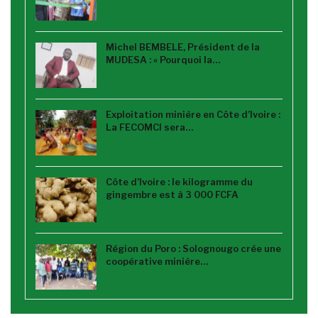
Michel BEMBELE, Président de la
MUDESA : « Pourquoi la…
Exploitation minière en Côte d’Ivoire :
La FECOMCI sera…
Côte d’Ivoire : le kilogramme du
gingembre est à 3 000 FCFA
Région du Poro : Solognougo crée une
coopérative minière…