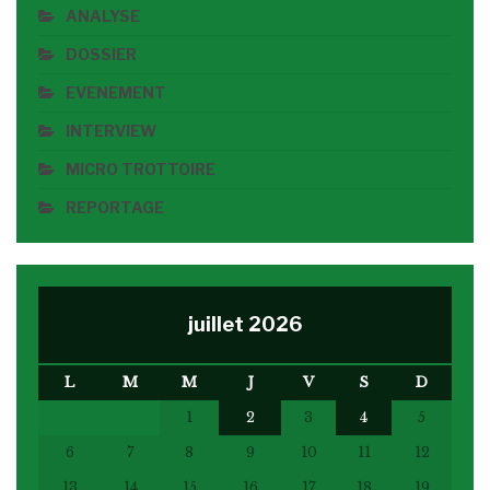
ANALYSE
DOSSIER
EVENEMENT
INTERVIEW
MICRO TROTTOIRE
REPORTAGE
juillet 2026
L
M
M
J
V
S
D
1
2
3
4
5
6
7
8
9
10
11
12
13
14
15
16
17
18
19