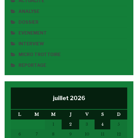
ACTUALITE
ANALYSE
DOSSIER
EVENEMENT
INTERVIEW
MICRO TROTTOIRE
REPORTAGE
juillet 2026
L
M
M
J
V
S
D
1
2
3
4
5
6
7
8
9
10
11
12