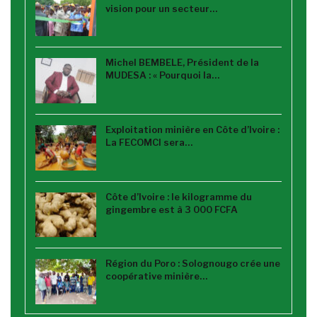
vision pour un secteur…
Michel BEMBELE, Président de la
MUDESA : « Pourquoi la…
Exploitation minière en Côte d’Ivoire :
La FECOMCI sera…
Côte d’Ivoire : le kilogramme du
gingembre est à 3 000 FCFA
Région du Poro : Solognougo crée une
coopérative minière…