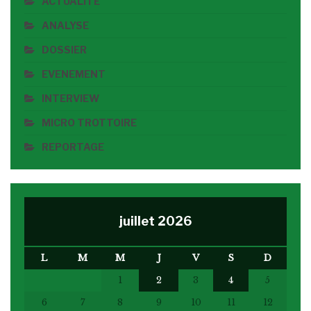
ACTUALITE
ANALYSE
DOSSIER
EVENEMENT
INTERVIEW
MICRO TROTTOIRE
REPORTAGE
juillet 2026
L
M
M
J
V
S
D
1
2
3
4
5
6
7
8
9
10
11
12