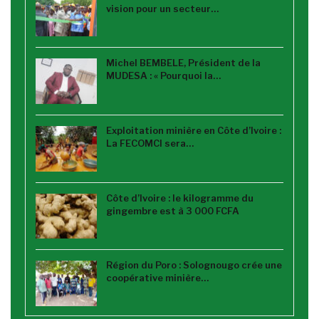
vision pour un secteur…
Michel BEMBELE, Président de la
MUDESA : « Pourquoi la…
Exploitation minière en Côte d’Ivoire :
La FECOMCI sera…
Côte d’Ivoire : le kilogramme du
gingembre est à 3 000 FCFA
Région du Poro : Solognougo crée une
coopérative minière…