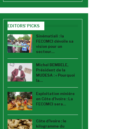
EDITORS' PICKS
Sinématiali : la
FECOMCI dévoile sa
vision pour un
secteur…
Michel BEMBELE,
Président de la
MUDESA : « Pourquoi
la…
Exploitation minière
en Côte d’Ivoire : La
FECOMCI sera…
Côte d’Ivoire : le
kilogramme du