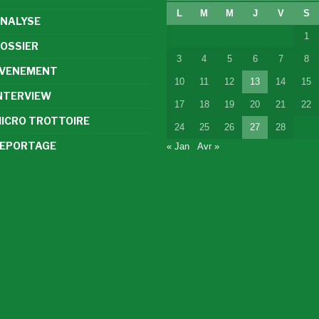
L
M
M
J
V
S
NALYSE
1
OSSIER
3
4
5
6
7
8
VENEMENT
10
11
12
13
14
15
NTERVIEW
17
18
19
20
21
22
ICRO TROTTOIRE
24
25
26
27
28
EPORTAGE
« Jan
Avr »