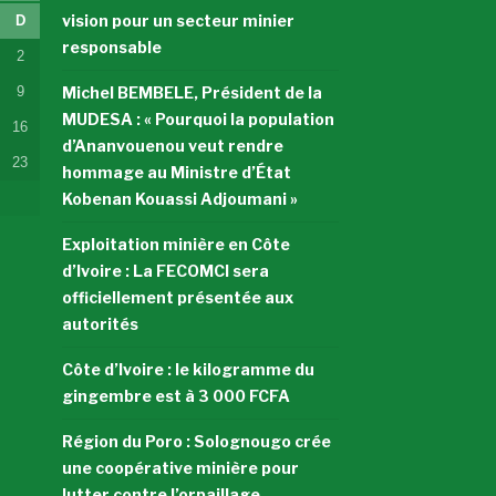
vision pour un secteur minier
D
responsable
2
9
Michel BEMBELE, Président de la
MUDESA : « Pourquoi la population
16
d’Ananvouenou veut rendre
23
hommage au Ministre d’État
Kobenan Kouassi Adjoumani »
Exploitation minière en Côte
d’Ivoire : La FECOMCI sera
officiellement présentée aux
autorités
Côte d’Ivoire : le kilogramme du
gingembre est à 3 000 FCFA
Région du Poro : Solognougo crée
une coopérative minière pour
lutter contre l’orpaillage