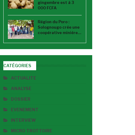
gingembre est à 3
000 FCFA
Région du Poro :
Solognougo crée une
coopérative minière…
CATÉGORIES
ACTUALITE
ANALYSE
DOSSIER
EVENEMENT
INTERVIEW
MICRO TROTTOIRE