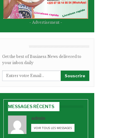
- Advertisement -
BULLETIN
Get the best of Business News delivered to
your inbox daily
Souscrire
MESSAGES RÉCENTS
admin
VOIR TOUS LES MESSAGES