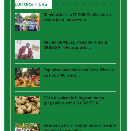
EDITORS' PICKS
Sinématiali : la FECOMCI dévoile sa
vision pour un secteur…
Michel BEMBELE, Président de la
MUDESA : « Pourquoi la…
Exploitation minière en Côte d’Ivoire :
La FECOMCI sera…
Côte d’Ivoire : le kilogramme du
gingembre est à 3 000 FCFA
Région du Poro : Solognougo crée une
coopérative minière…