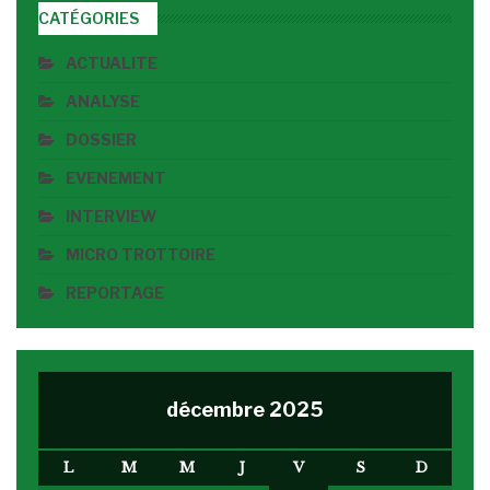
CATÉGORIES
ACTUALITE
ANALYSE
DOSSIER
EVENEMENT
INTERVIEW
MICRO TROTTOIRE
REPORTAGE
décembre 2025
L
M
M
J
V
S
D