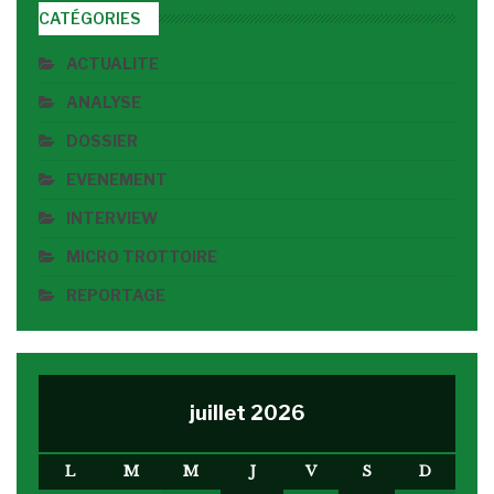
CATÉGORIES
ACTUALITE
ANALYSE
DOSSIER
EVENEMENT
INTERVIEW
MICRO TROTTOIRE
REPORTAGE
juillet 2026
L
M
M
J
V
S
D