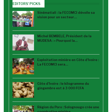
EDITORS' PICKS
Sinématiali : la FECOMCI dévoile sa
vision pour un secteur…
Michel BEMBELE, Président de la
MUDESA : « Pourquoi la…
Exploitation minière en Côte d’Ivoire :
La FECOMCI sera…
Côte d’Ivoire : le kilogramme du
gingembre est à 3 000 FCFA
Région du Poro : Solognougo crée une
coopérative minière…