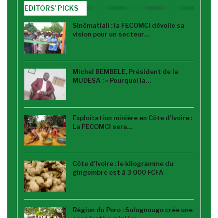
EDITORS' PICKS
Sinématiali : la FECOMCI dévoile sa
vision pour un secteur…
Michel BEMBELE, Président de la
MUDESA : « Pourquoi la…
Exploitation minière en Côte d’Ivoire :
La FECOMCI sera…
Côte d’Ivoire : le kilogramme du
gingembre est à 3 000 FCFA
Région du Poro : Solognougo crée une