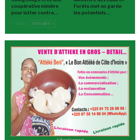
coopérative minière
Forêts met en garde
pour lutter contre…
les potentiels…
PREC
SUIVANT
- Advertisement -