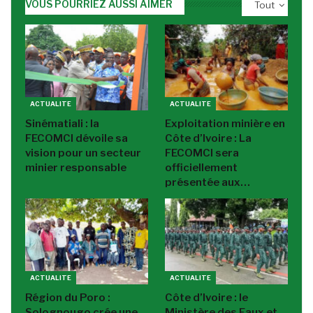
VOUS POURRIEZ AUSSI AIMER
Tout
ACTUALITE
ACTUALITE
Sinématiali : la
Exploitation minière en
FECOMCI dévoile sa
Côte d’Ivoire : La
vision pour un secteur
FECOMCI sera
minier responsable
officiellement
présentée aux…
ACTUALITE
ACTUALITE
Région du Poro :
Côte d’Ivoire : le
Solognougo crée une
Ministère des Eaux et