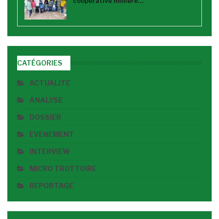
coopérative minière…
CATÉGORIES
ACTUALITE
ANALYSE
DOSSIER
EVENEMENT
INTERVIEW
MICRO TROTTOIRE
REPORTAGE