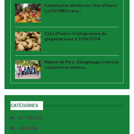
Exploitation minière en Côte d’Ivoire :
La FECOMCI sera…
Côte d’Ivoire : le kilogramme du
gingembre est à 3 000 FCFA
Région du Poro : Solognougo crée une
coopérative minière…
CATÉGORIES
ACTUALITE
ANALYSE