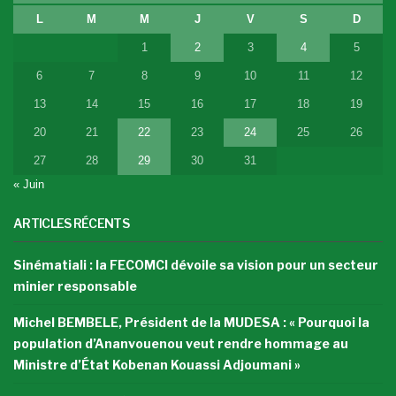
L
M
M
J
V
S
D
1
2
3
4
5
6
7
8
9
10
11
12
13
14
15
16
17
18
19
20
21
22
23
24
25
26
27
28
29
30
31
« Juin
ARTICLES RÉCENTS
Sinématiali : la FECOMCI dévoile sa vision pour un secteur
minier responsable
Michel BEMBELE, Président de la MUDESA : « Pourquoi la
population d’Ananvouenou veut rendre hommage au
Ministre d’État Kobenan Kouassi Adjoumani »