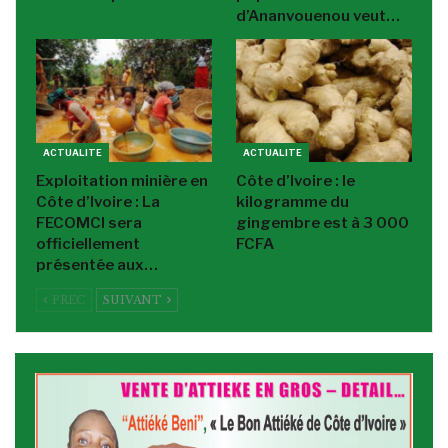
d’Ananvouenou veut…
ACTUALITE
ACTUALITE
Exploitation minière en
Côte d’Ivoire : le
Côte d’Ivoire : La
kilogramme du
FECOMCI sera
gingembre est à 3 000
officiellement
FCFA
présentée aux…
PREC
SUIVANT