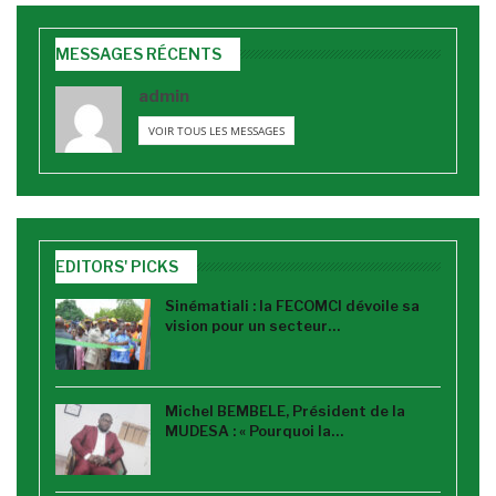
MESSAGES RÉCENTS
admin
VOIR TOUS LES MESSAGES
EDITORS' PICKS
Sinématiali : la FECOMCI dévoile sa
vision pour un secteur…
Michel BEMBELE, Président de la
MUDESA : « Pourquoi la…