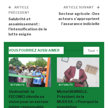
ARTICLE
ARTICLE SUIVANT
PRÉCEDENT
Secteur agricole : Des
acteurs s’approprient
Salubrité et
l’assurance indicielle
assainissement :
l’intensification de la
lutte exigée
VOUS POURRIEZ AUSSI AIMER
Tout
ACTUALITE
ACTUALITE
Sinématiali : la
Michel BEMBELE,
FECOMCI dévoile sa
Président de la
vision pour un secteur
MUDESA : « Pourquoi la
minier responsable
population