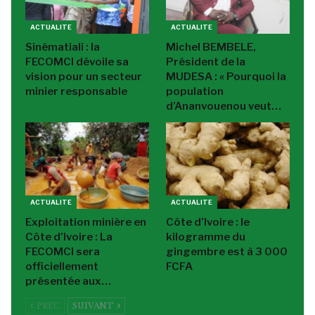
ACTUALITE
ACTUALITE
Sinématiali : la
Michel BEMBELE,
FECOMCI dévoile sa
Président de la
vision pour un secteur
MUDESA : « Pourquoi la
minier responsable
population
d’Ananvouenou veut…
ACTUALITE
ACTUALITE
Exploitation minière en
Côte d’Ivoire : le
Côte d’Ivoire : La
kilogramme du
FECOMCI sera
gingembre est à 3 000
officiellement
FCFA
présentée aux…
PREC
SUIVANT