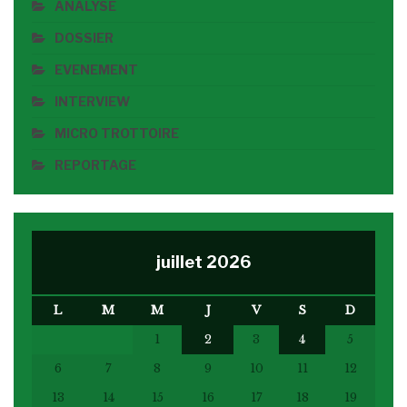
ANALYSE
DOSSIER
EVENEMENT
INTERVIEW
MICRO TROTTOIRE
REPORTAGE
juillet 2026
L
M
M
J
V
S
D
1
2
3
4
5
6
7
8
9
10
11
12
13
14
15
16
17
18
19