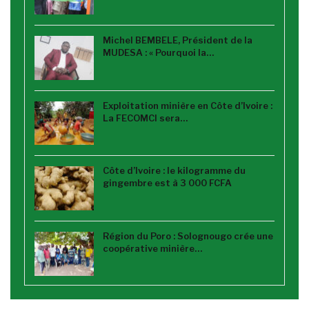
Michel BEMBELE, Président de la
MUDESA : « Pourquoi la…
Exploitation minière en Côte d’Ivoire :
La FECOMCI sera…
Côte d’Ivoire : le kilogramme du
gingembre est à 3 000 FCFA
Région du Poro : Solognougo crée une
coopérative minière…