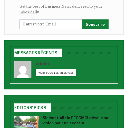
Get the best of Business News delivered to your
inbox daily
Souscrire
MESSAGES RÉCENTS
admin
VOIR TOUS LES MESSAGES
EDITORS' PICKS
Sinématiali : la FECOMCI dévoile sa
vision pour un secteur…